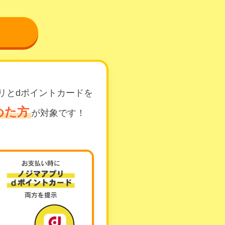
リとdポイントカードを
めた方
が対象です！