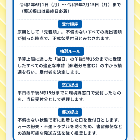
令和8年6月1日（月）〜 令和9年2月15日（月）
まで
（郵送提出は最終日必着）
受付順序
原則として
「先着順」
。不備のないすべての提出書類
が揃った時点で、正式な受付日とみなされます。
抽選ルール
予算上限に達した
「当日」の午後5時15分までに受理
したすべての適正な申請
（郵送分を含む）の中から抽
選を行い、受付者を決定します。
窓口提出
平日の
午後5時15分まで
に環境課窓口で受付したもの
を、当日受付分として処理します。
郵送提出
不備のない状態で市に到着した日を受付日とします。
万一の紛失・不達トラブルを防ぐため、
書留郵便
など
の追跡可能な発送方法を強く推奨します。