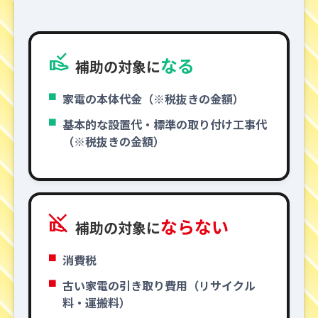
approval_delegation
なる
補助の対象に
家電の本体代金（※税抜きの金額）
基本的な設置代・標準の取り付け工事代
（※税抜きの金額）
approval_delegation_off
ならない
補助の対象に
消費税
古い家電の引き取り費用（リサイクル
料・運搬料）