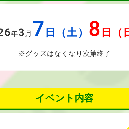
7
8
26
3
日（土）
日（
年
月
※グッズはなくなり次第終了
イベント内容