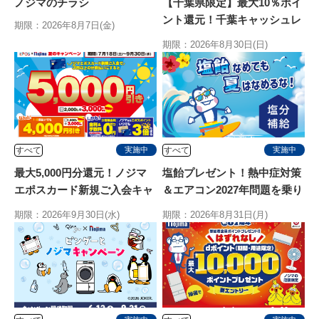
ノジマのチラシ
【千葉県限定】最大10％ポイ
ント還元！千葉キャッシュレ
期限：2026年8月7日(金)
ス決済キャンペーン
期限：2026年8月30日(日)
すべて
すべて
実施中
実施中
最大5,000円分還元！ノジマ
塩飴プレゼント！熱中症対策
エポスカード新規ご入会キャ
＆エアコン2027年問題を乗り
ンペーン
切る特別キャンペーン
期限：2026年9月30日(水)
期限：2026年8月31日(月)