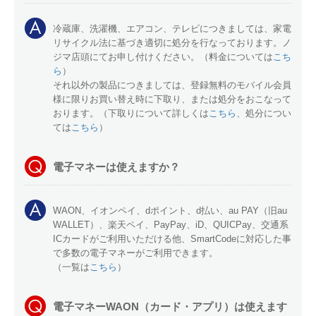
冷蔵庫、洗濯機、エアコン、テレビにつきましては、家電
リサイクル法に基づき適切に処分を行なっております。ノ
ジマ店頭にてお申し付けください。（料金については
こち
ら
）
それ以外の製品につきましては、登録無料のモバイル会員
様に限りお買い替え時に下取り、または処分をおこなって
おります。（下取りについて詳しくは
こちら
、処分につい
ては
こちら
）
電子マネーは使えますか？
WAON、イオンペイ、dポイント、d払い、au PAY（旧au
WALLET）、楽天ペイ、PayPay、iD、QUICPay、交通系
ICカードがご利用いただける他、SmartCodeに対応した事
で多数の電子マネーがご利用できます。
（一覧は
こちら
）
電子マネーWAON（カード・アプリ）は使えます