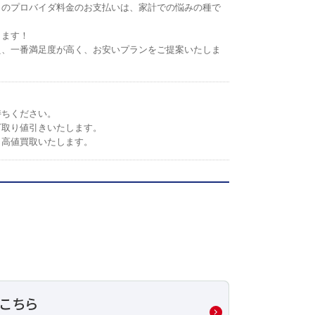
トのプロバイダ料金のお支払いは、家計での悩みの種で
します！
え、一番満足度が高く、お安いプランをご提案いたしま
持ちください。
下取り値引きいたします。
。高値買取いたします。