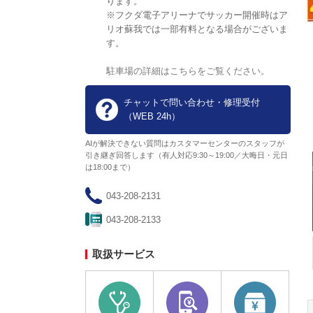
ります。
※フクダ電子アリーナでサッカー開催時はア
リオ蘇我では一部有料となる場合がございま
千葉県
実施中
す。
【千葉県限定】最大10％ポイ
駐車場の詳細はこちらをご覧ください。
ント還元！千葉キャッシュレ
ス決済キャンペーン
期限：2026年8月30日(日)
チャットで問い合わせ・修理受付
（WEB 24h）
AIが解決できない質問はカスタマーセンターのスタッフが
引き継ぎ回答します（有人対応9:30～19:00／大晦日・元日
は18:00まで）
043-208-2131
043-208-2133
取扱サービス