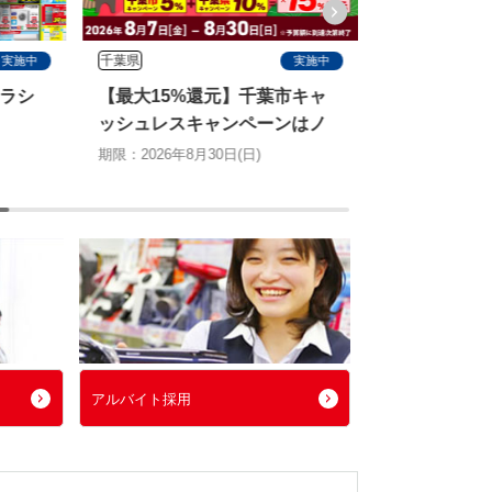
千葉県
すべて
実施中
実施中
ラシ
【最大15%還元】千葉市キャ
塩飴プレゼ
ッシュレスキャンペーンはノ
＆エアコン2
ジマがお得！
切る特別キ
期限：2026年8月30日(日)
期限：2026年8月
アルバイト採用