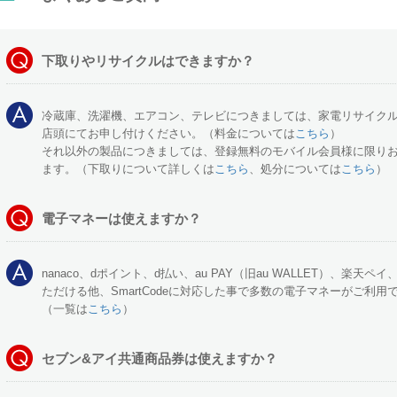
下取りやリサイクルはできますか？
冷蔵庫、洗濯機、エアコン、テレビにつきましては、家電リサイク
店頭にてお申し付けください。（料金については
こちら
）
それ以外の製品につきましては、登録無料のモバイル会員様に限り
ます。（下取りについて詳しくは
こちら
、処分については
こちら
）
電子マネーは使えますか？
nanaco、dポイント、d払い、au PAY（旧au WALLET）、楽天ペイ
ただける他、SmartCodeに対応した事で多数の電子マネーがご利用
（一覧は
こちら
）
セブン&アイ共通商品券は使えますか？