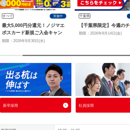
すべて
千葉県
実施中
最大5,000円分還元！ノジマエ
【千葉県限定】今週のチ
ポスカード新規ご入会キャン
期限：2026年8月14日(金)
ペーン
期限：2026年9月30日(水)
新卒採用
社員採用