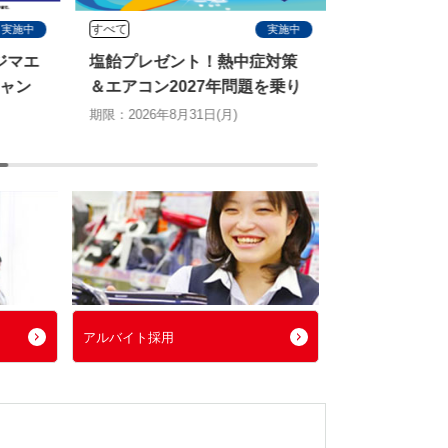
すべて
すべて
実施中
実施中
ジマエ
塩飴プレゼント！熱中症対策
ピングーと
ャン
＆エアコン2027年問題を乗り
ン
切る特別キャンペーン
期限：2026年8月
期限：2026年8月31日(月)
アルバイト採用