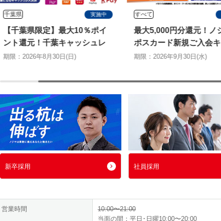
千葉県
すべて
実施中
【千葉県限定】最大10％ポイ
最大5,000円分還元！ノ
ント還元！千葉キャッシュレ
ポスカード新規ご入会キ
ス決済キャンペーン
ペーン
期限：2026年8月30日(日)
期限：2026年9月30日(水)
新卒採用
社員採用
営業時間
10:00〜21:00
当面の間：平日･日曜10:00〜20:00