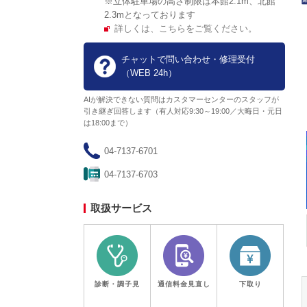
※立体駐車場の高さ制限は本館2.1m、北館
2.3mとなっております
千葉県
埼玉県
...
実施中
詳しくは、こちらをご覧ください。
ノジマのチラシ
チャットで問い合わせ・修理受付
期限：2026年8月7日(金)
（WEB 24h）
AIが解決できない質問はカスタマーセンターのスタッフが
引き継ぎ回答します（有人対応9:30～19:00／大晦日・元日
は18:00まで）
04-7137-6701
04-7137-6703
取扱サービス
診断・調子見
通信料金見直し
下取り