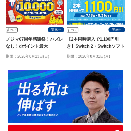
すべて
すべて
実施中
実施中
ノジマ67周年感謝祭！ハズレ
【2本同時購入で1,100円引
なし！dポイント最大
き】Switch 2・Switchソフト
10,000ptが当たるキャンペ
2本同時
期限：2026年8月23日(日)
期限：2026年8月31日(月)