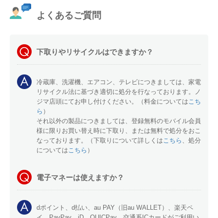
よくあるご質問
下取りやリサイクルはできますか？
冷蔵庫、洗濯機、エアコン、テレビにつきましては、家電
リサイクル法に基づき適切に処分を行なっております。ノ
ジマ店頭にてお申し付けください。（料金については
こち
ら
）
それ以外の製品につきましては、登録無料のモバイル会員
様に限りお買い替え時に下取り、または無料で処分をおこ
なっております。（下取りについて詳しくは
こちら
、処分
については
こちら
）
電子マネーは使えますか？
dポイント、d払い、au PAY（旧au WALLET）、楽天ペ
イ、PayPay、iD、QUICPay、交通系ICカードがご利用い