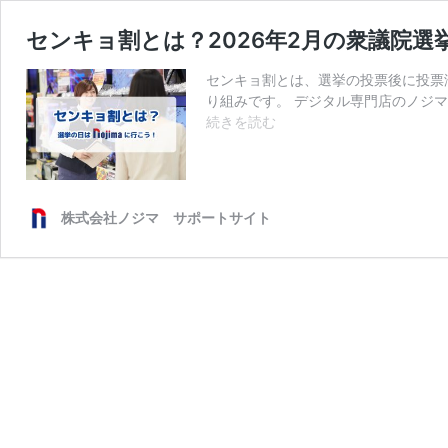
センキョ割とは？2026年2月の衆議院
センキョ割とは、選挙の投票後に投票
り組みです。 デジタル専門店のノジマは
セ
続きを読む
ン
キ
ョ
割
株式会社ノジマ サポートサイト
と
は？
2026
年
2
月
の
衆
議
院
選