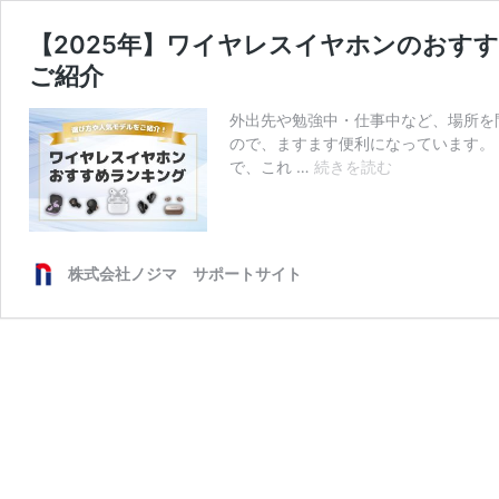
【2025年】ワイヤレスイヤホンのおす
ご紹介
外出先や勉強中・仕事中など、場所を
ので、ますます便利になっています。
【2025
で、これ …
続きを読む
年】
ワ
イ
ヤ
株式会社ノジマ サポートサイト
レ
ス
イ
ヤ
ホ
ン
の
お
す
す