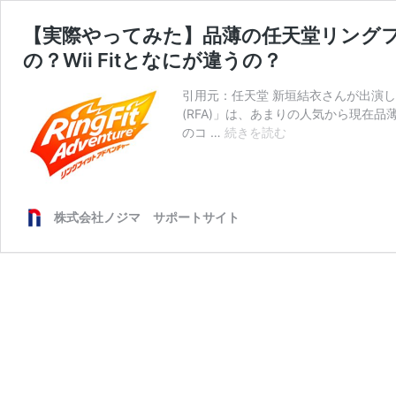
【実際やってみた】品薄の任天堂リングフ
の？Wii Fitとなにが違うの？
引用元：任天堂 新垣結衣さんが出演
(RFA)」は、あまりの人気から現在
【実
のコ …
続きを読む
際
や
っ
て
株式会社ノジマ サポートサイト
み
た】
品
薄
の
任
天
堂
リ
ン