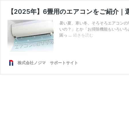
【2025年】6畳用のエアコンをご紹介｜
暑い夏、寒い冬、そろそろエアコンの
いの？」とか「お掃除機能もいろいろ
【2025
困っ …
続きを読む
年】
6
畳
用
株式会社ノジマ サポートサイト
の
エ
ア
コ
ン
を
ご
紹
介
｜
選