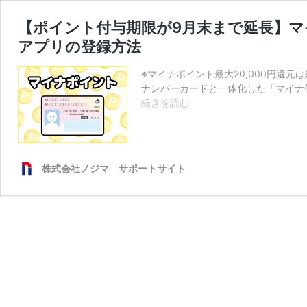
【ポイント付与期限が9月末まで延長】マ
アプリの登録方法
※マイナポイント最大20,000円還
ナンバーカードと一体化した「マイナ
【ポ
続きを読む
イ
ン
ト
付
株式会社ノジマ サポートサイト
与
期
限
が
9
月
末
ま
で
延