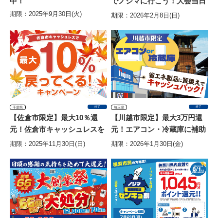
中！
でノジマに行こう！大会当日
にスタンプをご提示で賞品プ
期限：2025年9月30日(火)
期限：2026年2月8日(日)
レ
終了
終了
千葉県
埼玉県
【佐倉市限定】最大10％還
【川越市限定】最大3万円還
元！佐倉市キャッシュレスを
元！エアコン・冷蔵庫に補助
ノジマがお手伝いします！
金｜省エネ家電買換え促進事
期限：2025年11月30日(日)
期限：2026年1月30日(金)
業