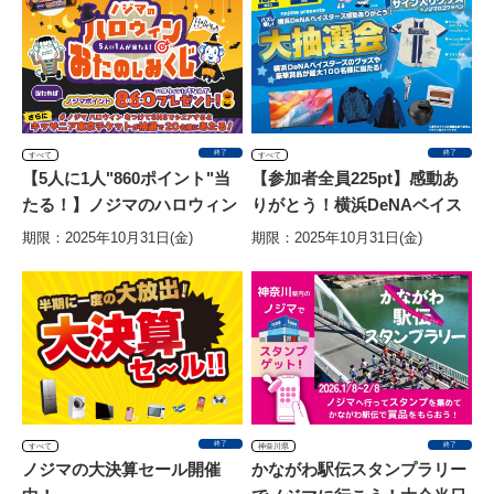
終了
終了
すべて
すべて
【5人に1人"860ポイント"当
【参加者全員225pt】感動あ
たる！】ノジマのハロウィン
りがとう！横浜DeNAベイス
おたのしみくじキャンペ
ターズ大抽選会
期限：2025年10月31日(金)
期限：2025年10月31日(金)
終了
終了
すべて
神奈川県
ノジマの大決算セール開催
かながわ駅伝スタンプラリー