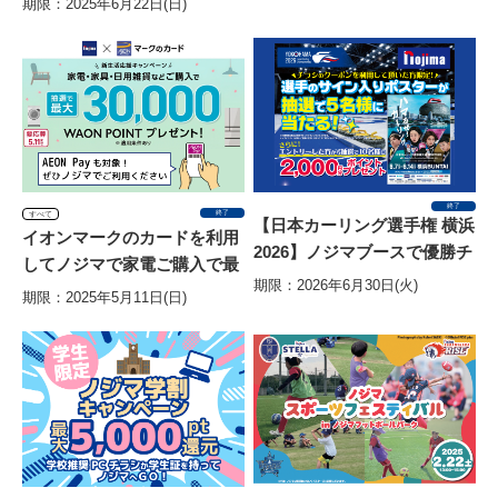
期限：2025年6月22日(日)
終了
終了
すべて
【日本カーリング選手権 横浜
イオンマークのカードを利用
2026】ノジマブースで優勝チ
してノジマで家電ご購入で最
ーム直筆サインポスター
期限：2026年6月30日(火)
大30,000ポイントが抽選
期限：2025年5月11日(日)