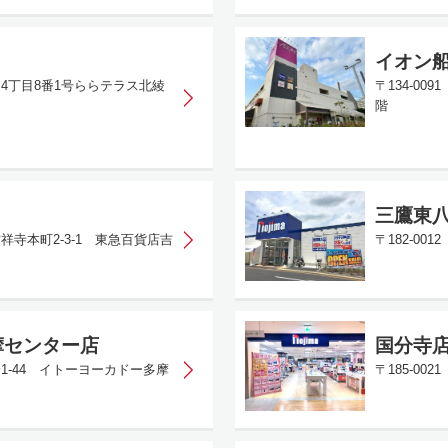
イオン
谷中4丁目8番1号ららテラス北綾
〒134-0
階
三鷹東
吉祥寺本町2-3-1 東急百貨店吉
〒182-0
摩センター店
国分寺
合1-44 イトーヨーカドー多摩
〒185-00