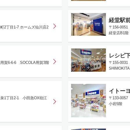
経堂駅
葉町2丁目1-7 ホームズ仙川店2
〒156-00
経堂店B1階
レシピ
用賀6-6-6 SOCOLA用賀3階
〒155-003
SHIMOKITA
イトー
和泉1丁目2-1 小田急OX狛江
〒133-00
小岩5階