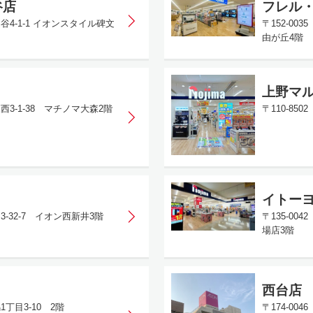
谷店
フレル
谷4-1-1 イオンスタイル碑文
〒152-0
由が丘4階
上野マ
⻄3-1-38 マチノマ大森2階
〒110-85
イトー
3-32-7 イオン西新井3階
〒135-00
場店3階
西台店
1丁目3-10 2階
〒174-00