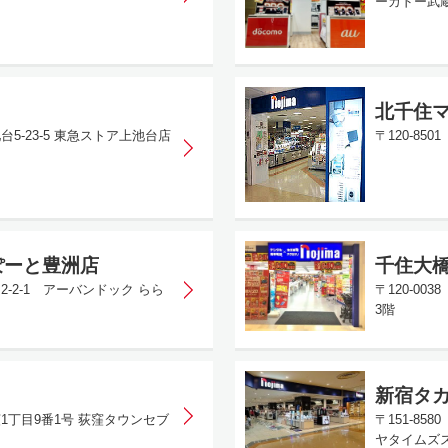
ーカドー武蔵
北千住
台5-23-5 東急ストア上池台店
〒120-85
ぽーと豊洲店
千住大
2-2-1 アーバンドック らら
〒120-0
3階
新宿タ
荻1丁目9番1号 荻窪タウンセブ
〒151-8
ヤタイムズス