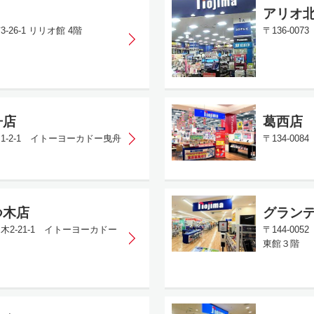
アリオ
-26-1 リリオ館 4階
〒136-00
舟店
葛西店
島1-2-1 イトーヨーカドー曳舟
〒134-00
つ木店
グラン
つ木2-21-1 イトーヨーカドー
〒144-0
東館３階