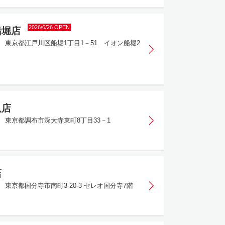
2026/6/26 OPEN
船堀店
091 東京都江戸川区船堀1丁目1－51 イオン船堀2
八店
012 東京都調布市深大寺東町8丁目33－1
店
21 東京都国分寺市南町3-20-3 セレオ国分寺7階