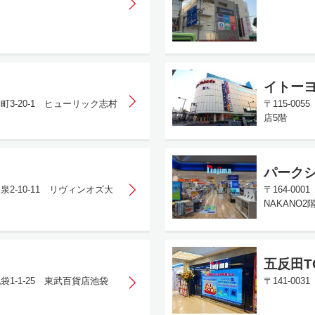
イトー
野町3-20-1 ヒューリック志村
〒115-0
店5階
パーク
泉2-10-11 リヴィンオズ大
〒164-00
NAKANO2
五反田T
袋1-1-25 東武百貨店池袋
〒141-00