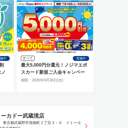
すべて
実施中
実施中
割
最大5,000円分還元！ノジマエポ
はノ
スカード新規ご入会キャンペー
ン
期限：2026年9月30日(水)
ヨーカドー武蔵境店
023 東京都武蔵野市境南町２丁目３－６ イトーヨ