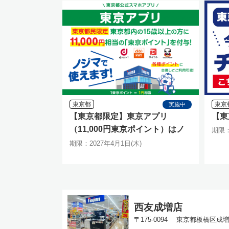
東京都
東京
実施中
【東京都限定】東京アプリ
【東
（11,000円東京ポイント）はノ
期限：
ジマで使えます
期限：2027年4月1日(木)
西友成増店
〒175-0094 東京都板橋区成