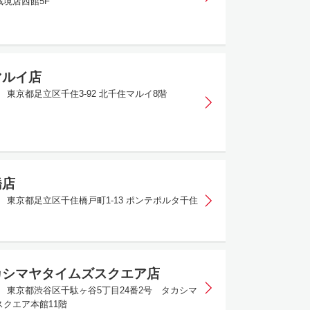
境店西館5F
マルイ店
01 東京都足立区千住3-92 北千住マルイ8階
橋店
038 東京都足立区千住橋戸町1-13 ポンテポルタ千住
カシマヤタイムズスクエア店
580 東京都渋谷区千駄ヶ谷5丁目24番2号 タカシマ
クエア本館11階