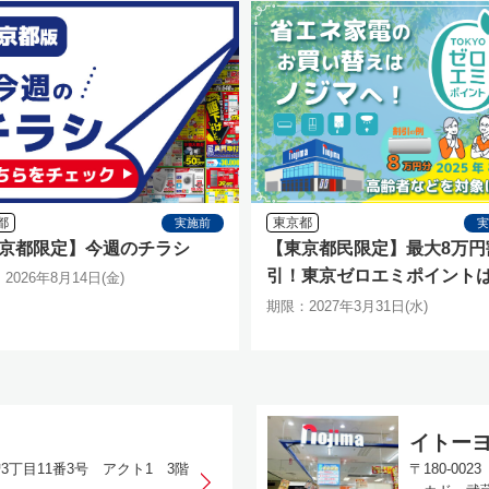
都
東京都
実施前
京都限定】今週のチラシ
【東京都民限定】最大8万円
引！東京ゼロエミポイント
2026年8月14日(金)
ジマ！エアコン拡充開始！
期限：2027年3月31日(水)
イトー
増3丁目11番3号 アクト1 3階
〒180-0