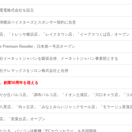
電電株式会社を設立
球横浜ベイスターズとスポンサー契約に合意
店」「トレッサ横浜店」「レイクタウン店」「イーアスつくば店」オープン
le Premium Reseller」日本第一号店オープン
社イーネットジャパンを吸収合併、イーネットジャパン事業部とする
社テレマックスをソロン株式会社と合併
日、創業50周年を迎える
りが丘パルコ店」「調布パルコ店」「イオン土浦店」「川口キャラ店」「コ
八景店」「向ヶ丘店」「みなとみらいジャックモール店」「モラージュ菖蒲
店」「若葉台店」オープン
となる、パソコン診断機「PCカウンセラー」を共同開発