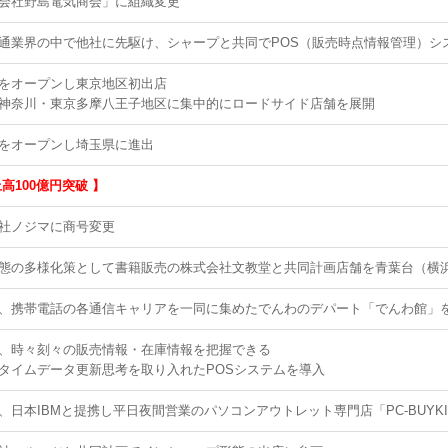
会社野島電気商会」に組織変更
通業界の中で他社に先駆け、シャープと共同でPOS（販売時点情報管理）シ
をオープンし東京地区初出店
神奈川・東京多摩八王子地区に集中的にロードサイド店舗を展開
をオープンし埼玉県に進出
上高100億円突破 】
社ノジマに商号変更
態の多様化策として書籍販売の株式会社文教堂と共同計画店舗を青葉台（横
、携帯電話の各通信キャリアを一同に集めたでんわのデパート「でんわ館」
、時々刻々の販売情報・在庫情報を把握できる
タイムデータ更新思考を取り入れたPOSシステムを導入
、日本IBMと提携し平日夜間営業のパソコンアウトレット専門店「PC-BUYK