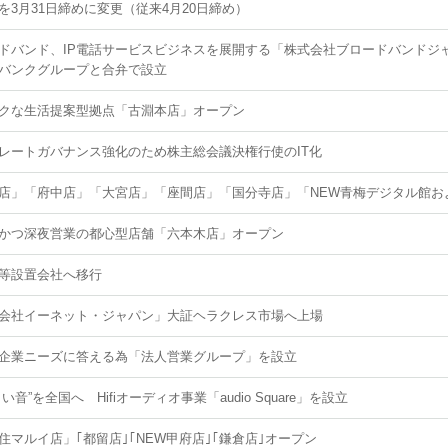
を3月31日締めに変更（従来4月20日締め）
ドバンド、IP電話サービスビジネスを展開する「株式会社ブロードバンドジ
バンクグループと合弁で設立
クな生活提案型拠点「古淵本店」オープン
レートガバナンス強化のため株主総会議決権行使のIT化
店」「府中店」「大宮店」「座間店」「国分寺店」「NEW青梅デジタル館お
かつ深夜営業の都心型店舗「六本木店」オープン
等設置会社へ移行
会社イーネット・ジャパン」大証ヘラクレス市場へ上場
企業ニーズに答える為「法人営業グループ」を設立
い音”を全国へ Hifiオーディオ事業「audio Square」を設立
住マルイ店」｢都留店｣｢NEW甲府店｣｢鎌倉店｣オープン