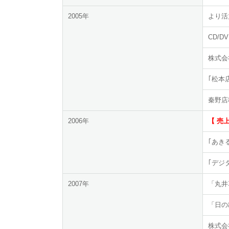
2005年
より活
CD/
株式会
｢松本
秦野店
2006年
【 売上
｢あき
｢デジ
2007年
「丸井
「日の
株式会