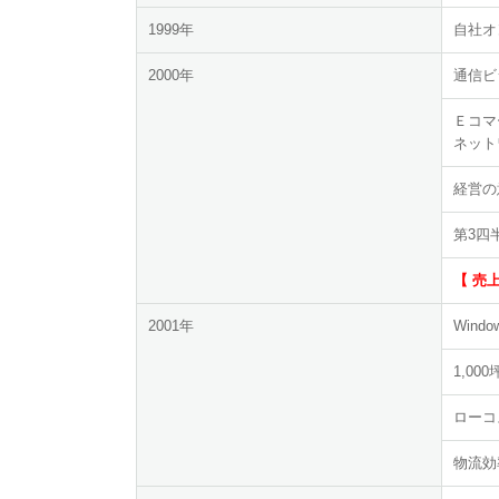
1999年
自社オ
2000年
通信ビ
Ｅコマ
ネット
経営の
第3四
【 売
2001年
Win
1,0
ローコ
物流効