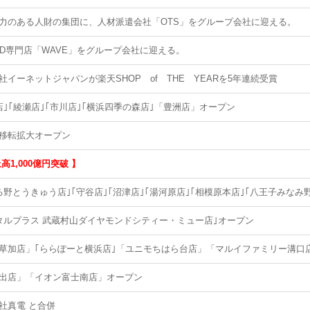
力のある人財の集団に、人材派遣会社「OTS」をグループ会社に迎える。
DVD専門店「WAVE」をグループ会社に迎える。
社イーネットジャパンが楽天SHOP of THE YEARを5年連続受賞
店｣｢綾瀬店｣｢市川店｣｢横浜四季の森店｣「豊洲店」オープン
移転拡大オープン
高1,000億円突破 】
る野とうきゅう店｣｢守谷店｣｢沼津店｣｢湯河原店｣｢相模原本店｣｢八王子みな
タルプラス 武蔵村山ダイヤモンドシティー・ミュー店｣オープン
草加店」｢ららぽーと横浜店｣「ユニモちはら台店」「マルイファミリー溝口
出店」「イオン富士南店」オープン
社真電 と合併