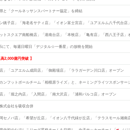
県と「クールネッサンスパートナー協定」を締結
ン銚子店」「海老名サティ店」「イオン富士宮店」「ユアエルム八千代台店
ットスクエア南船橋店」「港南台店」「本牧店」「亀有店」「西八王子店」
TBSにて、毎週日曜日「デジタル☆一番星」の放映を開始
高2,000億円突破 】
店」「ユアエルム成田店」「御殿場店」「ララガーデン川口店」オープン
カンフットボールチーム「相模原ライズ」と、ネーミングライツスポンサー
店」「堀之内店」「入間店」「南大沢店」「浦和パルコ店」オープン
株式会社を吸収合併
岡セノバ店」「希望が丘店」「イオン八千代緑が丘店」「テラスモール湘南
県内初のなでしこリーグ昇格チームを目指し、女子サッカーチーム「
ノジ