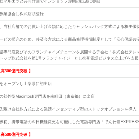
社マルエツと共同計画でインショップ形態の出店に参画
券業協会に株式店頭登録
、当社店舗でのお買い上げ金額に応じたキャッシュバック方式による株主優
ービス拡充のため、共済会方式による商品修理補償制度として「安心保証共
話専門店及びそのフランチャイズチェーンを展開する子会社「株式会社テレ
トップ株式会社を第1号フランチャイジーとし携帯電話ビジネス立上げを支援
上高300億円突破 】
をオープンし山梨県に初出店
の郊外型Macintosh専門店を南町田（東京都）に出店
先駆け自社株方式による業績インセンティブ型のストックオプションを導入
界初、携帯電話の即日機種変更を可能にした電話専門店「でんわ館EXPRES
上高500億円突破 】