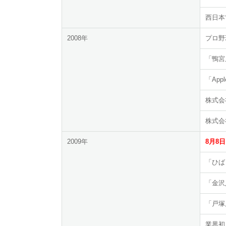
西日本
2008年
プロ野
「鴨宮
「App
株式会
株式会
2009年
8月8
「ひば
「金沢
「戸塚
業界初