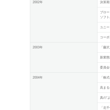
2002年
決算期
ブロー
ソフト
ユニー
コーポ
2003年
「藤沢
新業態
委員会
2004年
「株式
高まる
真の“よ
「北千