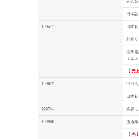
株式会
日本証
1995年
日本初
顧客サ
携帯電
ミニス
【 売
1996年
甲府店
日本初
1997年
業界に
1998年
流通業
【 売