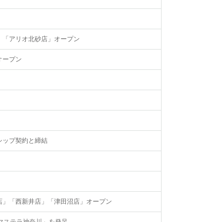
」「アリオ北砂店」オープン
オープン
シップ契約と締結
店」「西新井店」「津田沼店」オープン
マステラ神奈川
」を発足