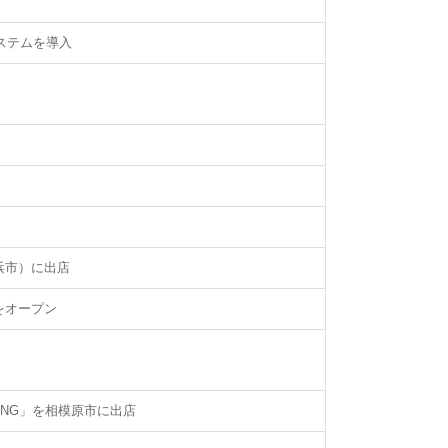
ステムを導入
浜市）に出店
をオープン
ING」を相模原市に出店