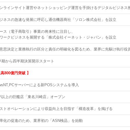
ンラインサイト運営やネットショッピング運営を手掛けるデジタルビジネス
ジネスの急速な発展に呼応し通信機器商社「ソロン株式会社」を設立
ース（電子商取引）事業の将来性に注目し、
ワークビジネスを展開する「株式会社イーネット・ジャパン」を設立
意思決定と業務執行の区分と責任の明確化を図るため、業界に先駆け執行役
半期から四半期決算開示スタート
上高800億円突破 】
dowsNT,PCサーバーによる新POSシステムを導入
00坪以上の巨艦店「東名川崎店」オープン
ストオペレーションにより収益向上を目指す「構造改革」を掲げる
率化の促進のため、業界初の「ASN検品」を始動