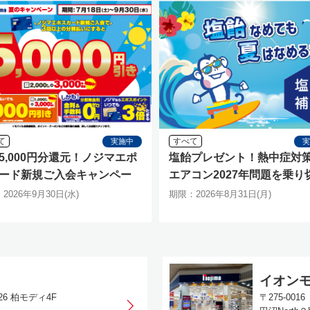
て
すべて
実施中
5,000円分還元！ノジマエポ
塩飴プレゼント！熱中症対
ード新規ご入会キャンペー
エアコン2027年問題を乗り
特別キャンペーン
2026年9月30日(水)
期限：2026年8月31日(月)
イオンモ
26 柏モディ4F
〒275-00