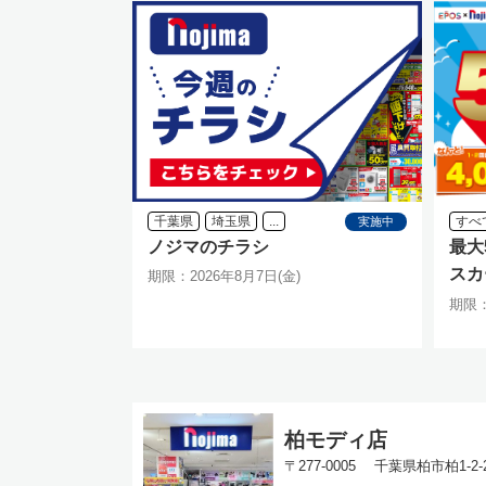
千葉県
埼玉県
...
すべ
実施中
ノジマのチラシ
最大
スカ
期限：2026年8月7日(金)
ン
期限：
柏モディ店
〒277-0005 千葉県柏市柏1-2-