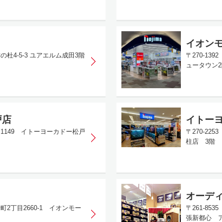
イオン
の杜4-5-3 ユアエルム成田3階
〒270-1
ュータウン2
戸店
イトー
戸1149 イトーヨーカドー松戸
〒270-22
柱店 3階
オーディ
町2丁目2660-1 イオンモー
〒261-8
張新都心 