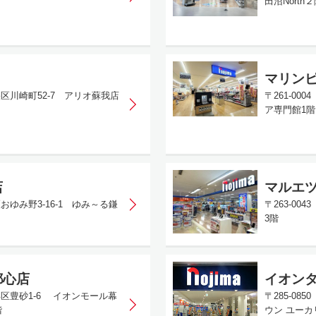
田沼North
マリン
央区川崎町52-7 アリオ蘇我店
〒261-00
ア専門館1階
店
マルエ
区おゆみ野3-16-1 ゆみ～る鎌
〒263-0
3階
都心店
イオン
美浜区豊砂1-6 イオンモール幕
〒285-0
階
ウン ユーカ