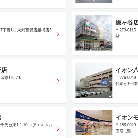
鎌ヶ谷
町7丁目1-1 東武百貨店船橋店3
〒273-01
階
野店
イオン
習志野6-7-8
〒276-00
代緑が丘3階
店
イオン
千代台東1-1-10 ユアエルム八
〒286-0
田店 1階