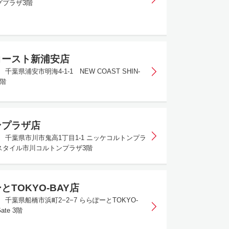
グプラザ3階
コースト新浦安店
4 千葉県浦安市明海4-1-1 NEW COAST SHIN-
3階
ンプラザ店
015 千葉県市川市鬼高1丁目1-1 ニッケコルトンプラ
スタイル市川コルトンプラザ3階
とTOKYO-BAY店
12 千葉県船橋市浜町2−2−7 ららぽーとTOKYO-
Gate 3階