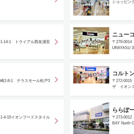
ショッピン
ニュー
栄1-14-1 トライアル西友浦安
〒279-001
URAYASU 
コルト
ケ崎2-8-1 テラスモール松戸3
〒272-0
ザ イオン
ららぽー
川1-4-10イオンフードスタイル
〒273-00
BAY North 