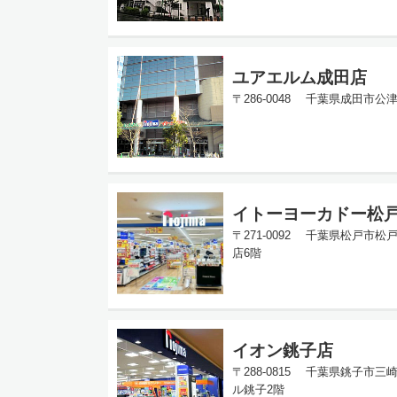
ユアエルム成田店
〒286-0048 千葉県成田市公津
イトーヨーカドー松
〒271-0092 千葉県松戸市松
店6階
イオン銚子店
〒288-0815 千葉県銚子市三崎
ル銚子2階