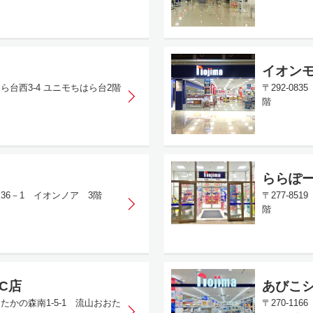
イオン
はら台西3-4 ユニモちはら台2階
〒292-0
階
ららぽ
根36－1 イオンノア 3階
〒277-85
階
C店
あびこ
おたかの森南1-5-1 流山おおた
〒270-1