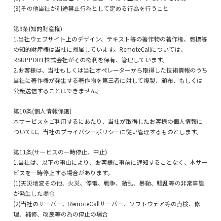
(9)その他当社が別途禁止行為として定める行為を行うこと
第9条(知的財産権)
1.当社ウェブサイト上のデザイン、テキスト等の著作物の著作権、商標等
の知的財産権は当社に帰属しています。RemoteCallについては、
RSUPPORT株式会社がその権利を保有、管理しています。
2.お客様は、当社もしくは当社オペレーターから取得した技術情報のうち
当社に著作権が発生する著作物を第三者に対して複製、頒布、もしくは
公衆送信することはできません。
第10条(個人情報保護)
本サービスをご利用するにあたり、当社が取得したお客様の個人情報に
ついては、当社のプライバシーポリシーに従い管理するものとします。
第11条(サービスの一時停止、中止)
1.当社は、以下の事由により、お客様に事前に通知することなく、本サー
ビスを一時停止する場合があります。
(1)天災地変その他、火災、停電、戦争、動乱、暴動、騒乱等の非常事態
が発生した場合
(2)当社のサーバー、RemoteCallサーバー、ソフトウェア等の点検、修
理、補修、改良等の為の停止の場合