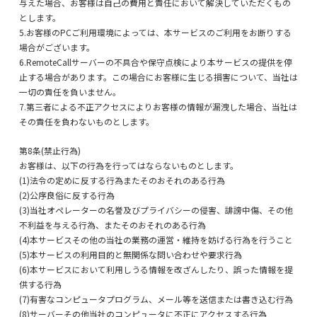
与えた場合、お客様は自己の費用と責任において解決していただくもの
とします。
5.お客様のPCご利用環境によっては、本サービスのご利用をお断りする
場合がございます。
6.RemoteCallサーバーの不具合や保守点検により本サービスの提供を停
止する場合があります。この場合にお客様に生じる損害について、当社は
一切の責任を負いません。
7.第三者による不正アクセスによりお客様の情報が漏洩した場合、当社は
その責任を負わないものとします。
第8条(禁止行為)
お客様は、以下の行為を行ってはならないものとします。
(1)法令の定めに反する行為またそのおそれのある行為
(2)公序良俗に反する行為
(3)当社オペレーターの名誉及びプライバシーの侵害、誹謗中傷、その他
不利益を与える行為、またそのおそれのある行為
(4)本サービスその他の当社の業務の運営・維持を妨げる行為を行うこと
(5)本サービスの利用目的と無関係な問い合わせや要求行為
(6)本サービスにおいて利用しうる情報を改ざんしたり、誤った情報を提
供する行為
(7)有害なコンピュータプログラム、メール等を送信または書き込む行為
(8)サーバーその他当社のコンピュータに不正にアクセスする行為