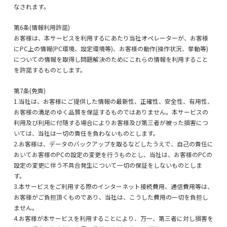
なされます。
第6条(情報利用許諾)
お客様は、本サービスを利用するにあたり当社オペレーターが、お客様
にPC上の情報(PC環境、設定環境等)、お客様の動作(操作状況、挙動等)
についての情報を取得し問題解決のためにこれらの情報を利用すること
を許諾するものとします。
第7条(免責)
1.当社は、お客様にご提供した情報の最新性、正確性、安全性、有用性、
お客様の満足のゆく品質を保証するものではありません。本サービスの
利用及び利用に付随する場合によりお客様及び第三者が被った損害につ
いては、当社は一切の責任を負わないものとします。
2.お客様は、データのバックアップを取るなどしたうえで、自己の責任に
おいてお客様のPCの設定の変更を行うものとし、当社は、お客様のPCの
設定の変更に伴う不具合発生について一切の保証をしないものとしま
す。
3.本サービスをご利用する際のインターネット接続費用、通信費用等は、
お客様がご負担頂くものであり、当社は、こうした費用の一切を負担し
ません。
4.お客様が本サービスを利用することにより、万一、第三者に対し損害を