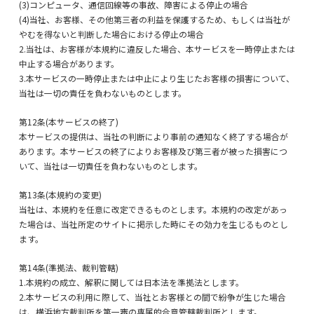
(3)コンピュータ、通信回線等の事故、障害による停止の場合
(4)当社、お客様、その他第三者の利益を保護するため、もしくは当社が
やむを得ないと判断した場合における停止の場合
2.当社は、お客様が本規約に違反した場合、本サービスを一時停止または
中止する場合があります。
3.本サービスの一時停止または中止により生じたお客様の損害について、
当社は一切の責任を負わないものとします。
第12条(本サービスの終了)
本サービスの提供は、当社の判断により事前の通知なく終了する場合が
あります。本サービスの終了によりお客様及び第三者が被った損害につ
いて、当社は一切責任を負わないものとします。
第13条(本規約の変更)
当社は、本規約を任意に改定できるものとします。本規約の改定があっ
た場合は、当社所定のサイトに掲示した時にその効力を生じるものとし
ます。
第14条(準拠法、裁判管轄)
1.本規約の成立、解釈に関しては日本法を準拠法とします。
2.本サービスの利用に際して、当社とお客様との間で紛争が生じた場合
は、横浜地方裁判所を第一審の専属的合意管轄裁判所とします。