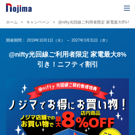
ホーム
>
キャンペーン
>
@nifty光回線ご利用者限定 家電最大8%
開催期間：
2019年10月1日（火） ～ 2027年3月31日（水）
@nifty光回線ご利用者限定 家電最大8%
引き！ニフティ割引