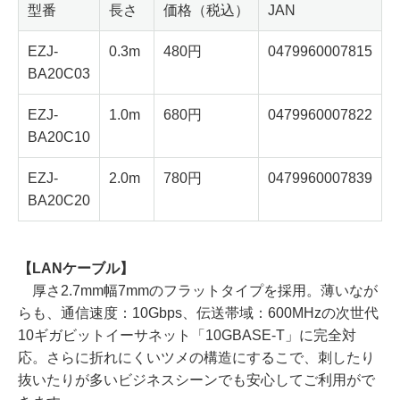
型番
長さ
価格（税込）
JAN
EZJ-
0.3m
480円
0479960007815
BA20C03
EZJ-
1.0m
680円
0479960007822
BA20C10
EZJ-
2.0m
780円
0479960007839
BA20C20
【LANケーブル】
厚さ2.7mm幅7mmのフラットタイプを採用。薄いなが
らも、通信速度：10Gbps、伝送帯域：600MHzの次世代
10ギガビットイーサネット「10GBASE-T」に完全対
応。さらに折れにくいツメの構造にするこで、刺したり
抜いたりが多いビジネスシーンでも安心してご利用がで