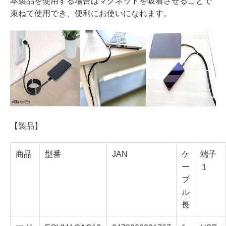
本製品を使用する場合はマグネットを吸着させることで
束ねて使用でき、便利にお使いになれます。
【製品】
商品
型番
JAN
ケ
端子
ー
１
ブ
ル
長