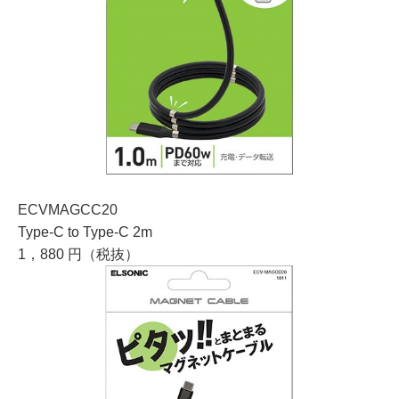
ECVMAGCC20
Type-C to Type-C 2m
1，880 円（税抜）