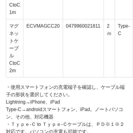
CtoC
1m
マグ
ECVMAGCC20
0479960021811
2
Type-
ネッ
ｍ
C
トケ
ーブ
ル
CtoC
2m
・使用スマートフォンの充電端子を確認し、ケーブル端
子の形状を選択してください。
Lightning→iPhone、iPad
Type-C→androidスマートフォン、iPad。ノートパソコ
ン、その他、対応機器
・Ｔｙｐｅ-Ｃ to Ｔｙｐｅ-Ｃケーブルは、ＰＤ※１※２
対応です。パソコンの充電も可能です。