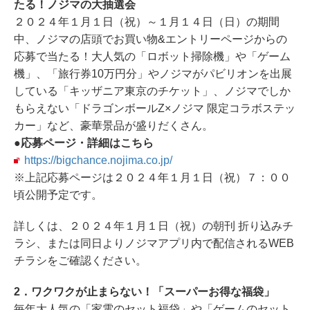
たる！ノジマの大抽選会
２０２４年１月１日（祝）～１月１４日（日）の期間
中、ノジマの店頭でお買い物&エントリーページからの
応募で当たる！大人気の「ロボット掃除機」や「ゲーム
機」、「旅行券10万円分」やノジマがパビリオンを出展
している「キッザニア東京のチケット」、ノジマでしか
もらえない「ドラゴンボールZ×ノジマ 限定コラボステッ
カー」など、豪華景品が盛りだくさん。
●応募ページ・詳細はこちら
https://bigchance.nojima.co.jp/
※上記応募ページは２０２４年１月１日（祝）７：００
頃公開予定です。
詳しくは、２０２４年１月１日（祝）の朝刊 折り込みチ
ラシ、または同日よりノジマアプリ内で配信されるWEB
チラシをご確認ください。
2．ワクワクが止まらない！「スーパーお得な福袋」
毎年大人気の「家電のセット福袋」や「ゲームのセット