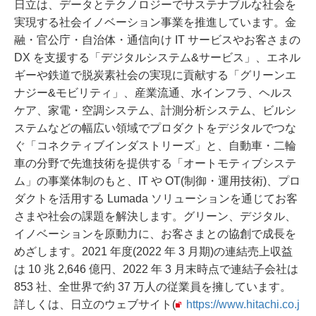
日立は、データとテクノロジーでサステナブルな社会を
実現する社会イノベーション事業を推進しています。金
融・官公庁・自治体・通信向け IT サービスやお客さまの
DX を支援する「デジタルシステム&サービス」、エネル
ギーや鉄道で脱炭素社会の実現に貢献する「グリーンエ
ナジー&モビリティ」、産業流通、水インフラ、ヘルス
ケア、家電・空調システム、計測分析システム、ビルシ
ステムなどの幅広い領域でプロダクトをデジタルでつな
ぐ「コネクティブインダストリーズ」と、自動車・二輪
車の分野で先進技術を提供する「オートモティブシステ
ム」の事業体制のもと、IT や OT(制御・運用技術)、プロ
ダクトを活用する Lumada ソリューションを通じてお客
さまや社会の課題を解決します。グリーン、デジタル、
イノベーションを原動力に、お客さまとの協創で成⾧を
めざします。2021 年度(2022 年 3 月期)の連結売上収益
は 10 兆 2,646 億円、2022 年 3 月末時点で連結子会社は
853 社、全世界で約 37 万人の従業員を擁しています。
詳しくは、日立のウェブサイト(
https://www.hitachi.co.j