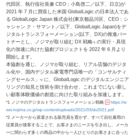
代田区、執行役社⾧兼 CEO：小島啓二／以下、日立)が
2021 年 7 月に買収した米国 GlobalLogic の日本法人であ
る GlobalLogic Japan 株式会社(東京都品川区、CEO：シ
ャシャン ク・サマント／以下、GlobalLogic Japan)をデ
ジタルトランスフォーメーション(以下、DX)の推進パー
トナーとし、ノジマが取り組む DX 戦略
の実行・具現
*1
化の加速に向けた協創プロジェクトを 2022 年 6 月より
開始します。
本協創を通じ、ノジマが取り組む、リアル店舗のデジタ
ル化や、国内デジタル家電専門店唯一の「コンサルティ
ングセールス」
に、GlobalLogic のデジタルエンジニア
*2
リングの知見と技術を掛け合わせ、これまでにない新し
い顧客体験価値の創造に向けた取り組みを加速します。
*1 ノジマのデジタルトランスフォーメーション戦略
https://w
ww.nojima.co.jp/wp-content/uploads/2021/03/dx2021.pdf
*2 メーカーから派遣される販売員を置かず、すべて自社雇用の
従業員が接客することで、お客さまのニーズを引き出し、メーカ
ーに関わらず多くの商品の中から一人ひとりのお客さまに合った