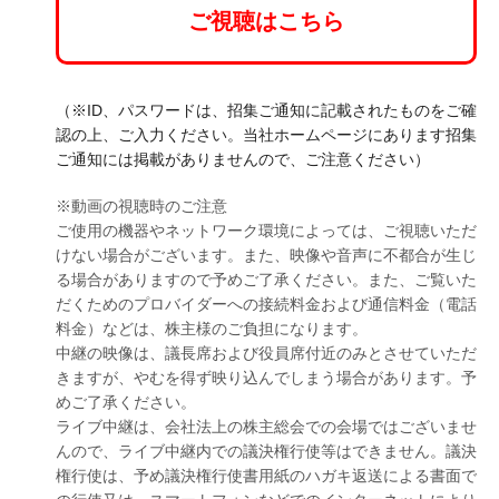
ご視聴はこちら
（※ID、パスワードは、招集ご通知に記載されたものをご確
認の上、ご入力ください。当社ホームページにあります招集
ご通知には掲載がありませんので、ご注意ください）
※動画の視聴時のご注意
ご使用の機器やネットワーク環境によっては、ご視聴いただ
けない場合がございます。また、映像や音声に不都合が生じ
る場合がありますので予めご了承ください。また、ご覧いた
だくためのプロバイダーへの接続料金および通信料金（電話
料金）などは、株主様のご負担になります。
中継の映像は、議長席および役員席付近のみとさせていただ
きますが、やむを得ず映り込んでしまう場合があります。予
めご了承ください。
ライブ中継は、会社法上の株主総会での会場ではございませ
んので、ライブ中継内での議決権行使等はできません。議決
権行使は、予め議決権行使書用紙のハガキ返送による書面で