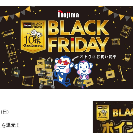
(日)
トを還元！