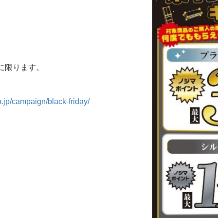
に限ります。
。
.jp/campaign/black-friday/