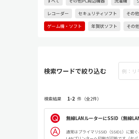
すべて
その他PC周辺機器
洗濯機
レコーダー
セキュリティソフト
その
ゲーム機・ソフト
年賀状ソフト
その
検索ワードで絞り込む
1-2
検索結果
件（全2件）
無線LANルーターにSSID（無線
通常はプライマリSSID（SSID1）に
LANプリンターへ印刷が可能です（セパレ