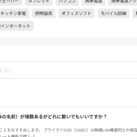
シェーバー
タブレット
パソコン
携帯電話
携帯電話アク
他キッチン家電
照明器具
オフィスソフト
モバイル回線
他インターネット
LANの名前）が複数あるがどれに繋いでもいいですか？
繋ぐことをおすすめします。 プライマリSSID（SSID1）は無線LAN機器同士
ート機能が標 […]