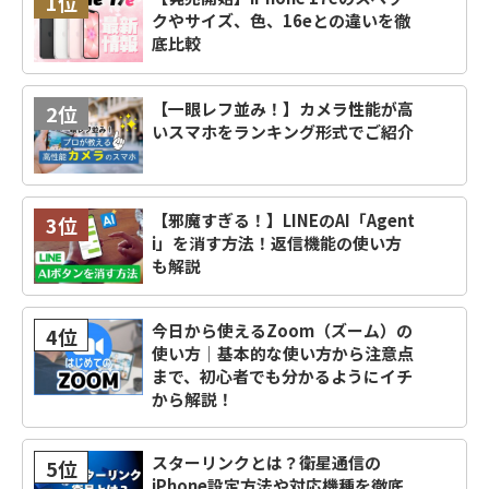
1位
クやサイズ、色、16eとの違いを徹
底比較
【一眼レフ並み！】カメラ性能が高
2位
いスマホをランキング形式でご紹介
【邪魔すぎる！】LINEのAI「Agent
3位
i」を消す方法！返信機能の使い方
も解説
今日から使えるZoom（ズーム）の
4位
使い方｜基本的な使い方から注意点
まで、初心者でも分かるようにイチ
から解説！
スターリンクとは？衛星通信の
5位
iPhone設定方法や対応機種を徹底