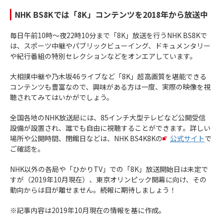
NHK BS8Kでは「8K」コンテンツを2018年から放送中
毎日午前10時～夜22時10分まで「8K」放送を行うNHK BS8Kで
は、スポーツ中継やパブリックビューイング、ドキュメンタリー
や紀行番組の特別セレクションなどをオンエアしています。
大相撲中継や乃木坂46ライブなど「8K」超高画質を堪能できる
コンテンツも豊富なので、興味がある方は一度、実際の映像を視
聴されてみてはいかがでしょう。
全国各地のNHK放送局には、85インチ大型テレビなど公開受信
設備が設置され、誰でも自由に視聴することができます。詳しい
場所や公開時間、閉館日などは、NHK BS4K8Kの
公式サイト
で
ご確認を。
NHK以外の各局や「ひかりTV」での「8K」放送開始日は未定で
すが（2019年10月現在）、東京オリンピック開幕に向け、その
動向からは目が離せません。続報に期待しましょう！
※記事内容は2019年10月現在の情報を基に作成。