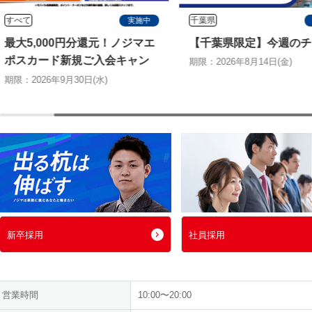
すべて
千葉県
実施中
最大5,000円分還元！ノジマエ
【千葉県限定】今週のチ
ポスカード新規ご入会キャン
期限：2026年8月14日(金)
ペーン
期限：2026年9月30日(水)
新卒採用
社員採用
営業時間
10:00〜20:00