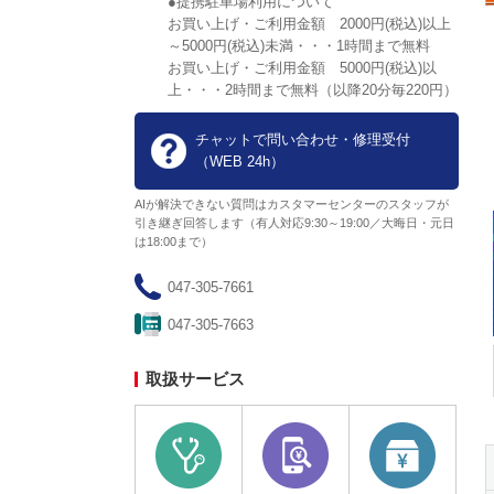
●提携駐車場利用について
お買い上げ・ご利用金額 2000円(税込)以上
千葉県
実施中
～5000円(税込)未満・・・1時間まで無料
【千葉県限定】最大10％ポイ
お買い上げ・ご利用金額 5000円(税込)以
上・・・2時間まで無料（以降20分毎220円）
ント還元！千葉キャッシュレ
ス決済キャンペーン
期限：2026年8月30日(日)
チャットで問い合わせ・修理受付
（WEB 24h）
AIが解決できない質問はカスタマーセンターのスタッフが
引き継ぎ回答します（有人対応9:30～19:00／大晦日・元日
は18:00まで）
047-305-7661
047-305-7663
取扱サービス