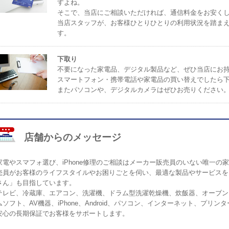
すよね。
そこで、当店にご相談いただければ、通信料金をお安く
当店スタッフが、お客様ひとりひとりの利用状況を踏ま
す。
下取り
不要になった家電品、デジタル製品など、ぜひ当店にお
スマートフォン・携帯電話や家電品の買い替えでしたら
またパソコンや、デジタルカメラはぜひお売りください
店舗からのメッセージ
家電やスマフォ選び、iPhone修理のご相談はメーカー販売員のいない唯一
売員がお客様のライフスタイルやお困りごとを伺い、最適な製品やサービスを
さん」も目指しています。
テレビ、冷蔵庫、エアコン、洗濯機、ドラム型洗濯乾燥機、炊飯器、オーブン
ムソフト、AV機器、iPhone、Android、パソコン、インターネット、プ
安心の長期保証でお客様をサポートします。