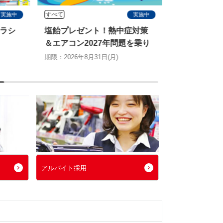
すべて
すべて
実施中
実施中
ラシ
塩飴プレゼント！熱中症対策
ピングーと
＆エアコン2027年問題を乗り
ン
切る特別キャンペーン
期限：2026年8月
期限：2026年8月31日(月)
アルバイト採用