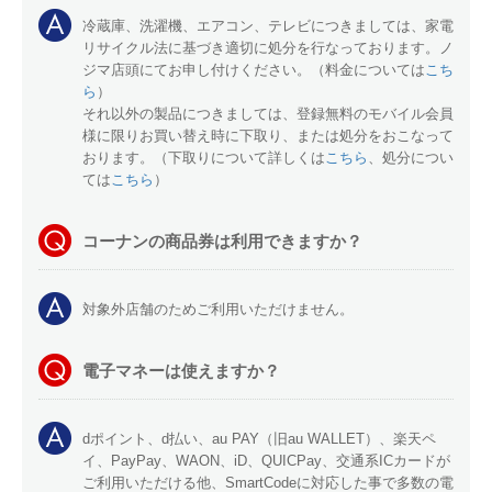
冷蔵庫、洗濯機、エアコン、テレビにつきましては、家電
リサイクル法に基づき適切に処分を行なっております。ノ
ジマ店頭にてお申し付けください。（料金については
こち
ら
）
それ以外の製品につきましては、登録無料のモバイル会員
様に限りお買い替え時に下取り、または処分をおこなって
おります。（下取りについて詳しくは
こちら
、処分につい
ては
こちら
）
コーナンの商品券は利用できますか？
対象外店舗のためご利用いただけません。
電子マネーは使えますか？
dポイント、d払い、au PAY（旧au WALLET）、楽天ペ
イ、PayPay、WAON、iD、QUICPay、交通系ICカードが
ご利用いただける他、SmartCodeに対応した事で多数の電