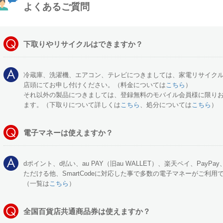
よくあるご質問
下取りやリサイクルはできますか？
冷蔵庫、洗濯機、エアコン、テレビにつきましては、家電リサイク
店頭にてお申し付けください。（料金については
こちら
）
それ以外の製品につきましては、登録無料のモバイル会員様に限り
ます。（下取りについて詳しくは
こちら
、処分については
こちら
）
電子マネーは使えますか？
dポイント、d払い、au PAY（旧au WALLET）、楽天ペイ、PayPa
ただける他、SmartCodeに対応した事で多数の電子マネーがご利用
（一覧は
こちら
）
全国百貨店共通商品券は使えますか？