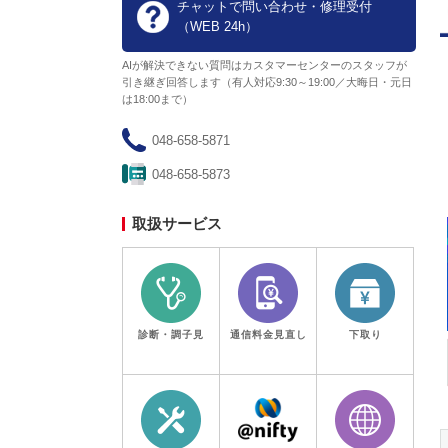
チャットで問い合わせ・修理受付
（WEB 24h）
埼玉県
山梨県
...
実施中
AIが解決できない質問はカスタマーセンターのスタッフが
引き継ぎ回答します（有人対応9:30～19:00／大晦日・元日
ノジマのチラシ
は18:00まで）
期限：2026年8月14日(金)
048-658-5871
048-658-5873
取扱サービス
診断・調子見
通信料金見直し
下取り