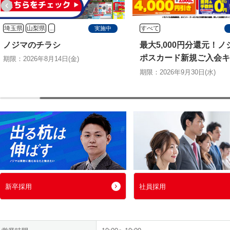
すべて
すべて
実施中
最大5,000円分還元！ノジマエ
塩飴プレゼント！熱
ポスカード新規ご入会キャン
＆エアコン2027年
ペーン
切る特別キャンペー
期限：2026年9月30日(水)
期限：2026年8月31日(月
新卒採用
社員採用