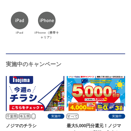
iPad
iPhone（携帯キ
ャリア）
実施中のキャンペーン
千葉県
埼玉県
...
すべて
実施中
実施中
ノジマのチラシ
最大5,000円分還元！ノジマ