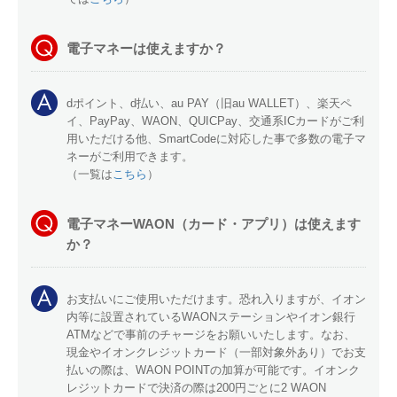
電子マネーは使えますか？
dポイント、d払い、au PAY（旧au WALLET）、楽天ペ
イ、PayPay、WAON、QUICPay、交通系ICカードがご利
用いただける他、SmartCodeに対応した事で多数の電子マ
ネーがご利用できます。
（一覧は
こちら
）
電子マネーWAON（カード・アプリ）は使えます
か？
お支払いにご使用いただけます。恐れ入りますが、イオン
内等に設置されているWAONステーションやイオン銀行
ATMなどで事前のチャージをお願いいたします。なお、
現金やイオンクレジットカード（一部対象外あり）でお支
払いの際は、WAON POINTの加算が可能です。イオンク
レジットカードで決済の際は200円ごとに2 WAON