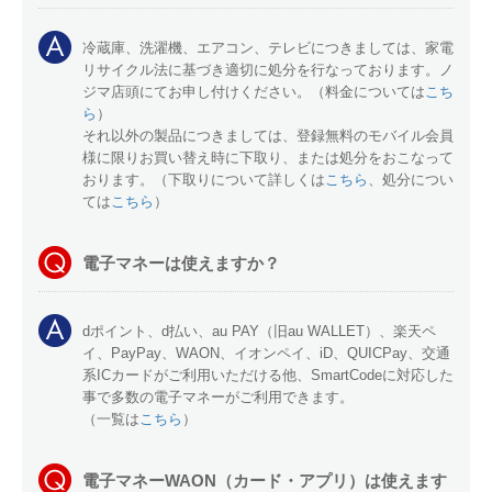
冷蔵庫、洗濯機、エアコン、テレビにつきましては、家電
リサイクル法に基づき適切に処分を行なっております。ノ
ジマ店頭にてお申し付けください。（料金については
こち
ら
）
それ以外の製品につきましては、登録無料のモバイル会員
様に限りお買い替え時に下取り、または処分をおこなって
おります。（下取りについて詳しくは
こちら
、処分につい
ては
こちら
）
電子マネーは使えますか？
dポイント、d払い、au PAY（旧au WALLET）、楽天ペ
イ、PayPay、WAON、イオンペイ、iD、QUICPay、交通
系ICカードがご利用いただける他、SmartCodeに対応した
事で多数の電子マネーがご利用できます。
（一覧は
こちら
）
電子マネーWAON（カード・アプリ）は使えます