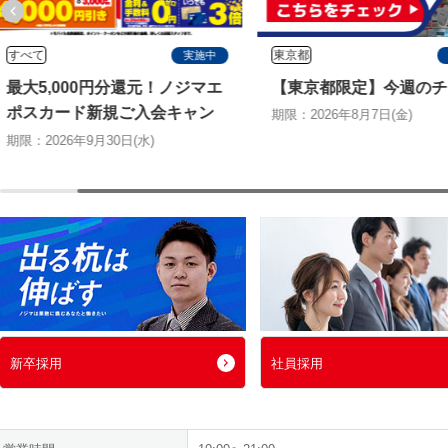
すべて
東京都
実施中
最大5,000円分還元！ノジマエ
【東京都限定】今週のチ
ポスカード新規ご入会キャン
期限：2026年8月7日(金)
ペーン
期限：2026年9月30日(水)
新卒採用
社員採用