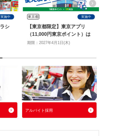
東京都
すべて
実施中
実施中
ラシ
【東京都限定】東京アプリ
塩飴プレゼ
（11,000円東京ポイント）は
＆エアコン2
ノジマで使えます
切る特別キ
期限：2027年4月1日(木)
期限：2026年8月
アルバイト採用