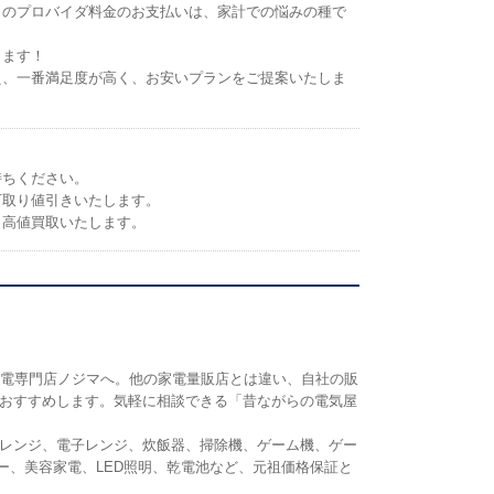
トのプロバイダ料金のお支払いは、家計での悩みの種で
します！
え、一番満足度が高く、お安いプランをご提案いたしま
持ちください。
下取り値引きいたします。
。高値買取いたします。
の家電専門店ノジマへ。他の家電量販店とは違い、自社の販
おすすめします。気軽に相談できる「昔ながらの電気屋
レンジ、電子レンジ、炊飯器、掃除機、ゲーム機、ゲー
リンター、美容家電、LED照明、乾電池など、元祖価格保証と