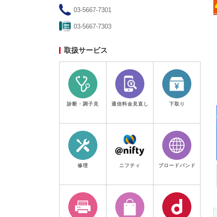
03-5667-7301
03-5667-7303
東京都
実施中
【東京都民限定】最大8万円割
取扱サービス
引！東京ゼロエミポイントは
ノジマ！エアコン拡充開始！
期限：2027年3月31日(水)
診断・調子見
通信料金見直し
下取り
修理
ニフティ
ブロードバンド