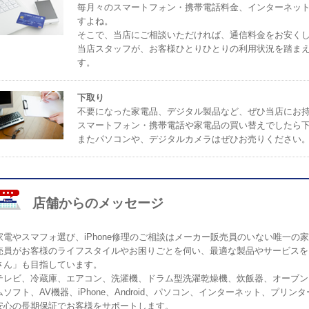
毎月々のスマートフォン・携帯電話料金、インターネッ
すよね。
そこで、当店にご相談いただければ、通信料金をお安く
当店スタッフが、お客様ひとりひとりの利用状況を踏ま
す。
下取り
不要になった家電品、デジタル製品など、ぜひ当店にお
スマートフォン・携帯電話や家電品の買い替えでしたら
またパソコンや、デジタルカメラはぜひお売りください
店舗からのメッセージ
家電やスマフォ選び、iPhone修理のご相談はメーカー販売員のいない唯一
売員がお客様のライフスタイルやお困りごとを伺い、最適な製品やサービスを
さん」も目指しています。
テレビ、冷蔵庫、エアコン、洗濯機、ドラム型洗濯乾燥機、炊飯器、オーブン
ムソフト、AV機器、iPhone、Android、パソコン、インターネット、プ
安心の長期保証でお客様をサポートします。