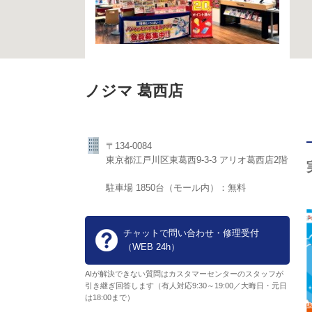
ノジマ 葛西店
〒134-0084
東京都江戸川区東葛西9-3-3 アリオ葛西店2階
駐車場 1850台（モール内）：無料
チャットで問い合わせ・修理受付
（WEB 24h）
AIが解決できない質問はカスタマーセンターのスタッフが
引き継ぎ回答します（有人対応9:30～19:00／大晦日・元日
は18:00まで）