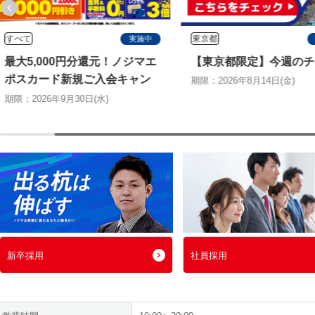
すべて
東京都
実施中
最大5,000円分還元！ノジマエ
【東京都限定】今週のチ
ポスカード新規ご入会キャン
期限：2026年8月14日(金)
ペーン
期限：2026年9月30日(水)
新卒採用
社員採用