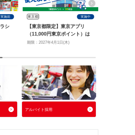
東京都
すべて
実施前
実施中
ラシ
【東京都限定】東京アプリ
塩飴プレゼ
（11,000円東京ポイント）は
＆エアコン2
ノジマで使えます
切る特別キ
期限：2027年4月1日(木)
期限：2026年8月
アルバイト採用