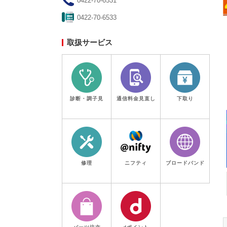
0422-70-6531
0422-70-6533
東京都
実施中
取扱サービス
【東京都民限定】最大8万円割
引！東京ゼロエミポイントは
ノジマ！エアコン拡充開始！
期限：2027年3月31日(水)
診断・調子見
通信料金見直し
下取り
修理
ニフティ
ブロードバンド