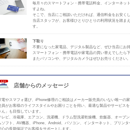
毎月々のスマートフォン・携帯電話料金、インターネッ
すよね。
そこで、当店にご相談いただければ、通信料金をお安く
当店スタッフが、お客様ひとりひとりの利用状況を踏ま
す。
下取り
不要になった家電品、デジタル製品など、ぜひ当店にお
スマートフォン・携帯電話や家電品の買い替えでしたら
またパソコンや、デジタルカメラはぜひお売りください
店舗からのメッセージ
家電やスマフォ選び、iPhone修理のご相談はメーカー販売員のいない唯一
売員がお客様のライフスタイルやお困りごとを伺い、最適な製品やサービスを
さん」も目指しています。
テレビ、冷蔵庫、エアコン、洗濯機、ドラム型洗濯乾燥機、炊飯器、オーブン
ムソフト、AV機器、iPhone、Android、パソコン、インターネット、プ
安心の長期保証でお客様をサポートします。