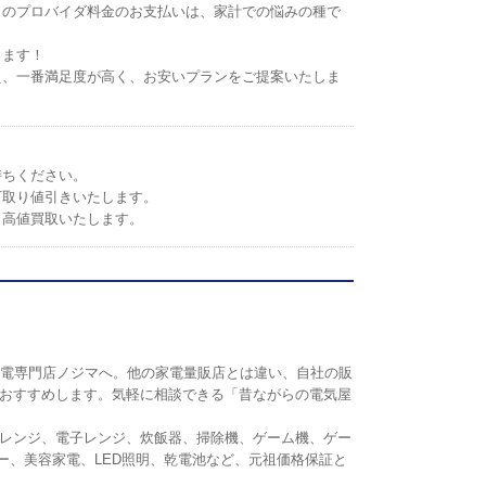
トのプロバイダ料金のお支払いは、家計での悩みの種で
します！
え、一番満足度が高く、お安いプランをご提案いたしま
持ちください。
下取り値引きいたします。
。高値買取いたします。
の家電専門店ノジマへ。他の家電量販店とは違い、自社の販
おすすめします。気軽に相談できる「昔ながらの電気屋
レンジ、電子レンジ、炊飯器、掃除機、ゲーム機、ゲー
リンター、美容家電、LED照明、乾電池など、元祖価格保証と