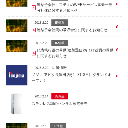
連結子会社ニフティのWEBサービス事業一部
分社化に関するお知らせ
2018.2.20
IR情報
連結子会社間の吸収合併に関するお知らせ
2018.2.20
IR情報
代表執行役の異動(追加選任)および役員の異動
に関するお知らせ
店舗情報
2018.2.20
ノジマ アピタ長津田店が、3月3日にグランドオ
ープン！
2018.2.14
新商品
ステンレス調のハンサム家電発売
2018.2.1
IR情報