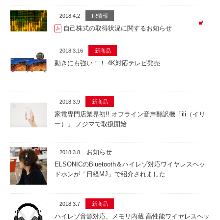
2018.4.2
IR情報
自己株式の取得状況に関するお知らせ
2018.3.16
新商品
動きにも強い！！ 4K対応テレビ発売
2018.3.9
新商品
家電専門店業界初!! オフライン音声翻訳機「ili（イリ
ー）」 ノジマで取扱開始
お知らせ
2018.3.8
ELSONICのBluetooth＆ハイレゾ対応ワイヤレスヘッ
ドホンが「日経MJ」で紹介されました
2018.3.7
新商品
ハイレゾ音源対応、メモリ内蔵 高性能ワイヤレスヘッ