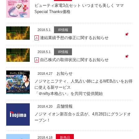
ビューティ家電3点セット いつまでも美しく ママ
Special Thanks価格
2018.5.1
IR情報
連結業績予想の修正に関するお知らせ
2018.5.1
IR情報
自己株式の取得状況に関するお知らせ
お知らせ
2018.4.27
ノジマとニフティ、人気占い師によるWEB占いをお得
に使える新サービス
「＠nifty本格占い」を共同で提供開始
店舗情報
2018.4.20
ノジマ イオン新百合ヶ丘店が、4月28日にグランドオ
ープン！
2018.4.18
新商品