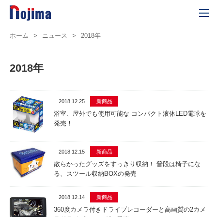
ホーム
>
ニュース
>
2018年
2018年
2018.12.25
新商品
浴室、屋外でも使用可能な コンパクト液体LED電球を
発売！
2018.12.15
新商品
散らかったグッズをすっきり収納！ 普段は椅子にな
る、スツール収納BOXの発売
2018.12.14
新商品
360度カメラ付きドライブレコーダーと高画質の2カメ