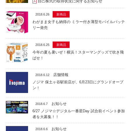
自己株式の取得状況に関するお知らせ
2018.6.26
新商品
わがまま女子も納得の ミラー付き薄型モバイルバッテ
リー発売
2018.6.25
新商品
今年の夏も暑いぜ！横浜！スターマングッズで吹き飛
ばせ！
店舗情報
2018.6.12
ノジマ 保土ヶ谷駅前店が、6月23日にグランドオープ
ン！
お知らせ
2018.6.7
6/27 ノジマ☆デジタル一番星Day 試合前イベント参加
者を大募集！！
お知らせ
2018.6.6