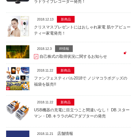
ラドライブレコーダー発売！
2018.12.13
新商品
クリスマスプレゼントにはおしゃれ家電 肌ケアビュー
ティー家電発売！
2018.12.3
IR情報
自己株式の取得状況に関するお知らせ
2018.11.22
新商品
ファンフェスティバル2018で ノジマコラボグッズの
福袋を販売!!
2018.11.22
新商品
USB機器の充電に目立つこと間違いなし！ DB.スター
マン・DB.キララのACアダプターの発売
店舗情報
2018.11.21