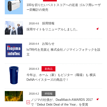
100を切りたいベストスコアへの近道 ゴルフ用レーザ
ー距離計の発売
採用情報
2018.4.6
採用サイトをリニューアルしました。
お知らせ
2018.4.4
IoT時代を見据え 株式会社ノジマインフォテックを設
立
2018.4.3
新商品
今年は、ホーム（家）もビジター（職場）も 横浜
DeNAベイスターズの商品で！
2018.4.2
IR情報
ノジマの社債が、DealWatch AWARDS 2017
で「Debut Debt Deal of the Year」を受賞