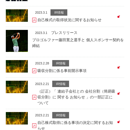
2023.3.1
IR情報
自己株式の取得状況に関するお知らせ
プレスリリース
2023.3.1
プロゴルファー藤田寛之選手と 個人スポンサー契約を
締結
2023.2.28
IR情報
吸収分割に係る事前開示事項
2023.2.21
IR情報
（訂正）「 連結子会社との 会社分割（簡易吸
収分割）に 関する お知らせ 」の一部訂正に
ついて
2023.2.21
IR情報
自己株式取得に係る事項の決定に関するお知
らせ