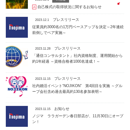
自己株式の取得状況に関するお知らせ
プレスリリース
2023.12.1
従業員約3000名の1万円ベースアップを決定～2年連続
前倒しでベア実施～
プレスリリース
2023.11.28
「通信コンサルタント」社内資格制度、運用開始から
約1年経過 ～資格合格者1000名達成！～
プレスリリース
2023.11.15
社内婚活イベント“NOJIKON” 第4回目を実施 ～グル
ープ会社含め過去最高約130名参加表明～
お知らせ
2023.11.15
ノジマ ララガーデン春日部店が、11月30日にオープ
ン！