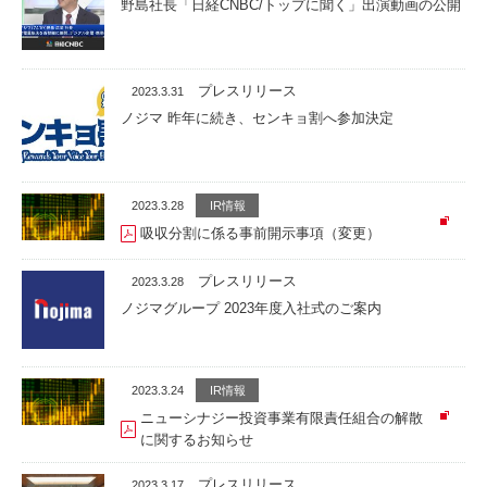
野島社長「日経CNBC/トップに聞く」出演動画の公開
プレスリリース
2023.3.31
ノジマ 昨年に続き、センキョ割へ参加決定
2023.3.28
IR情報
吸収分割に係る事前開示事項（変更）
プレスリリース
2023.3.28
ノジマグループ 2023年度入社式のご案内
2023.3.24
IR情報
ニューシナジー投資事業有限責任組合の解散
に関するお知らせ
プレスリリース
2023.3.17