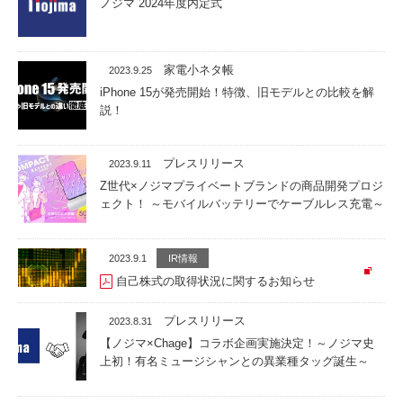
ノジマ 2024年度内定式
家電小ネタ帳
2023.9.25
iPhone 15が発売開始！特徴、旧モデルとの比較を解
説！
プレスリリース
2023.9.11
Z世代×ノジマプライベートブランドの商品開発プロジ
ェクト！ ～モバイルバッテリーでケーブルレス充電～
2023.9.1
IR情報
自己株式の取得状況に関するお知らせ
プレスリリース
2023.8.31
【ノジマ×Chage】コラボ企画実施決定！～ノジマ史
上初！有名ミュージシャンとの異業種タッグ誕生～