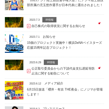
「2023アジア陸上競技選手権大会」にノジマ陸上競技
部所属の児玉悠作選手が日本代表に選出されました！
2023.7.3
IR情報
自己株式の取得状況に関するお知らせ
お知らせ
2023.7.1
15個のプロジェクト実施中！横浜DeNAベイスターズ
応援15周年記念プロジェクト！
2023.6.29
IR情報
公正取引委員会からの下請代金支払遅延等防
止法に関する勧告について
メディア紹介
2023.6.12
6月15日放送「櫻井・有吉 THE夜会」にノジマが登場
します！
プレスリリース
2023.6.2