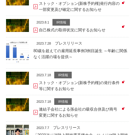
ストック・オプション(新株予約権)発行内容の
一部変更及び確定に関するお知らせ
2023.8.1
IR情報
自己株式の取得状況に関するお知らせ
プレスリリース
2023.7.28
80歳を超えての雇用延長事例3例目誕生 ～年齢に関係
なく活躍の場を提供～
2023.7.18
IR情報
ストック・オプション(新株予約権)の発行条件
等に関するお知らせ
2023.7.18
IR情報
連結子会社による孫会社の吸収合併及び商号
変更に関するお知らせ
プレスリリース
2023.7.7