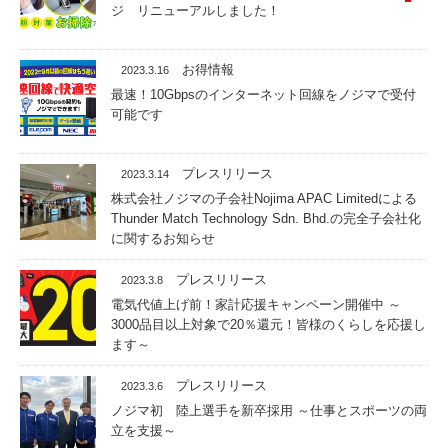
ジ リニューアルしました！
お得情報
2023.3.16
最速！10Gbpsのインターネット回線をノジマで受付
可能です
プレスリリース
2023.3.14
株式会社ノジマの子会社Nojima APAC Limitedによる
Thunder Match Technology Sdn. Bhd.の完全子会社化
に関するお知らせ
プレスリリース
2023.3.8
電気代値上げ前！家計応援キャンペーン開催中 ～
3000品目以上対象で20％還元！皆様のくらしを応援し
ます～
プレスリリース
2023.3.6
ノジマ初 陸上選手を新卒採用 ～仕事とスポーツの両
立を支援～