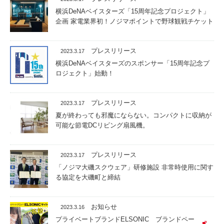
横浜DeNAベイスターズ「15周年記念プロジェクト」
企画 家電業界初！ノジマポイントで野球観戦チケット
プレスリリース
2023.3.17
横浜DeNAベイスターズのスポンサー「15周年記念プ
ロジェクト」始動！
プレスリリース
2023.3.17
夏が終わっても邪魔にならない。コンパクトに収納が
可能な節電DCリビング扇風機。
プレスリリース
2023.3.17
「ノジマ大磯スクウェア」研修施設 非常時使用に関す
る協定を大磯町と締結
お知らせ
2023.3.16
プライベートブランドELSONIC ブランドペー