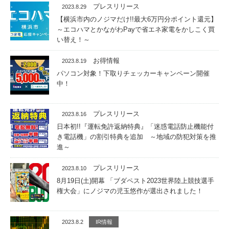
プレスリリース
2023.8.29
【横浜市内のノジマだけ!!最大6万円分ポイント還元】
～エコハマとかながわPayで省エネ家電をかしこく買
い替え！～
お得情報
2023.8.19
パソコン対象！下取りチェッカーキャンペーン開催
中！
プレスリリース
2023.8.16
日本初!!『運転免許返納特典』「迷惑電話防止機能付
き電話機」の割引特典を追加 ～地域の防犯対策を推
進～
プレスリリース
2023.8.10
8月19日(土)開幕 「ブダペスト2023世界陸上競技選手
権大会」にノジマの児玉悠作が選出されました！
2023.8.2
IR情報