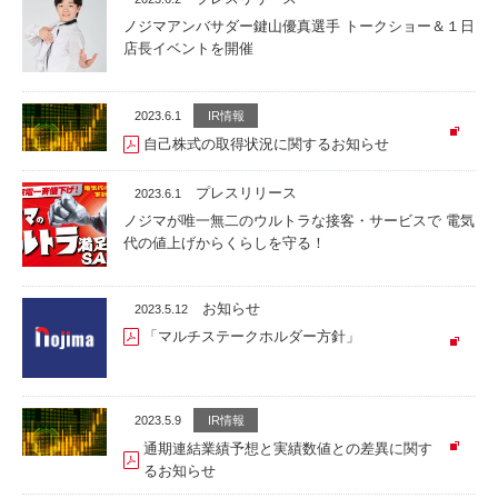
ノジマアンバサダー鍵山優真選手 トークショー＆１日
店長イベントを開催
2023.6.1
IR情報
自己株式の取得状況に関するお知らせ
プレスリリース
2023.6.1
ノジマが唯一無二のウルトラな接客・サービスで 電気
代の値上げからくらしを守る！
お知らせ
2023.5.12
「マルチステークホルダー方針」
2023.5.9
IR情報
通期連結業績予想と実績数値との差異に関す
るお知らせ