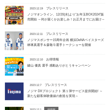
プレスリリース
2023.12.19
ノジマオンライン、12/20(水)より“お年玉BOX2024”販
売開始 ～何が届くかお楽しみ！お正月までにお届け～
プレスリリース
2023.12.11
ノジマスポンサー15周年企画 横浜DeNAベイスターズ
林琢真選手＆森敬斗選手トークショーを開催
お得情報
2023.12.10
鍵山 優真 選手 感動ありがとうキャンペーン
プレスリリース
2023.12.7
ノジマ DXプロジェクト 第１弾サービス提供開始! ～
新たな顧客体験価値の創造を実現～
2023.12.1
IR情報