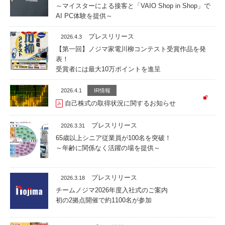
～マイスターによる接客と「VAIO Shop in Shop」で
AI PC体験を提供～
プレスリリース
2026.4.3
【第一回】ノジマ家電川柳コンテスト受賞作品を発
表！
受賞者には最大10万ポイントを進呈
2026.4.1
IR情報
自己株式の取得状況に関するお知らせ
プレスリリース
2026.3.31
65歳以上シニア従業員が100名を突破！
～年齢に関係なく活躍の場を提供～
プレスリリース
2026.3.18
チームノジマ2026年度入社式のご案内
初の2拠点開催で約1100名が参加