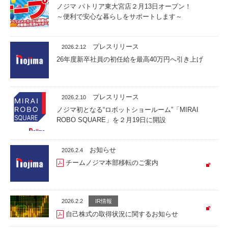
ノジマ パトリア東大宮店２月13日オープン！
～便利で安心な暮らしをサポートします～
プレスリリース
2026.2.12
26年度新卒社員の初任給を最高40万円へ引き上げ
プレスリリース
2026.2.10
ノジマ初となる“ロボットショールーム”「MIRAI
ROBO SQUARE」を２月19日に開設
お知らせ
2026.2.4
チームノジマ本部移転のご案内
2026.2.2
IR情報
自己株式の取得状況に関するお知らせ