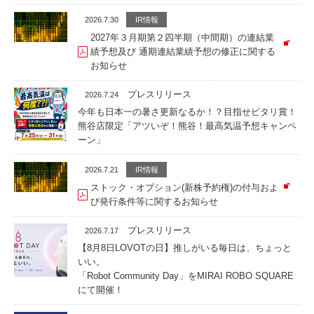
2026.7.30
IR情報
2027年３月期第２四半期（中間期）の連結業
績予想及び 通期連結業績予想の修正に関する
お知らせ
プレスリリース
2026.7.24
今年も日本一の暑さ更新なるか！？目指せピタリ賞！
熊谷店限定「アツいぞ！熊谷！最高気温予想キャンペ
ーン」
2026.7.21
IR情報
ストック・オプション(新株予約権)の付与およ
び発行条件等に関するお知らせ
プレスリリース
2026.7.17
【8月8日LOVOTの日】推しがいる毎日は、ちょっと
いい。
「Robot Community Day」をMIRAI ROBO SQUARE
にて開催！