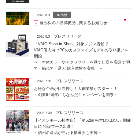
2026.8.3
IR情報
自己株式の取得状況に関するお知らせ
プレスリリース
2026.8.3
「VAIO Shop in Shop」対象ノジマ店舗で
VAIO個人向けPCのカスタマイズモデルの取り扱いを
開始
〜 本体カラーやアクセサリーを見て仕様を店頭で“見
て・触れて・選ぶ”購入体験を実現 ～
プレスリリース
2026.7.31
お得な企画が目白押し！大創業祭がスタート！
～創業67周年にちなんだキャンペーンを開祭～
プレスリリース
2026.7.30
【イオンモール松本店】「第52回 松本ぼんぼん」開催
日に 特設ブース出展！
～信州名産品が当たる抽選会も実施～