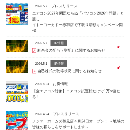
プレスリリース
2026.5.7
エアコン2027年問題ならぬ「パソコン2026年問題」と
題し
イトーヨーカドー赤羽店で下取り増額キャンペーン開
催
2026.5.7
IR情報
剰余金の配当（増配）に関するお知らせ
2026.5.1
IR情報
自己株式の取得状況に関するお知らせ
お得情報
2026.4.24
【全エアコン対象】エアコン試運転だけで1万pt当た
る！
プレスリリース
2026.4.24
ノジマ ホームズ鶴見店４月24日オープン！ ～地域の
皆様の暮らしをサポートします～