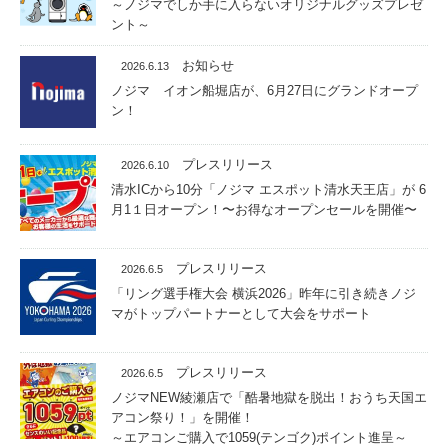
～ノジマでしか手に入らないオリジナルグッズプレゼ
ント～
お知らせ
2026.6.13
ノジマ イオン船堀店が、6月27日にグランドオープ
ン！
プレスリリース
2026.6.10
清水ICから10分「ノジマ エスポット清水天王店」が 6
月1１日オープン！〜お得なオープンセールを開催〜
プレスリリース
2026.6.5
「リング選手権大会 横浜2026」昨年に引き続きノジ
マがトップパートナーとして大会をサポート
プレスリリース
2026.6.5
ノジマNEW綾瀬店で「酷暑地獄を脱出！おうち天国エ
アコン祭り！」を開催！
～エアコンご購入で1059(テンゴク)ポイント進呈～