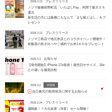
プレスリリース
2026.3.13
ノジマ板橋前野町店「いたばしPay」利用で最大５％
還元
新生活の方には板橋にちなんで「まな板とはし」をプ
レゼント
プレスリリース
2026.3.13
ノジマ三島店で地元米店とのコラボイベント開催中！
炊飯器の炊き比べやご成約でお米1キロをプレゼント
お知らせ
2026.3.3
【発売開始】iPhone 17e発表！発売日やサイズ、16e
との違いを徹底比較
2026.3.2
IR情報
自己株式の取得状況に関するお知らせ
プレスリリース
2026.2.24
減税級！？大出血算（決算）セール開催！