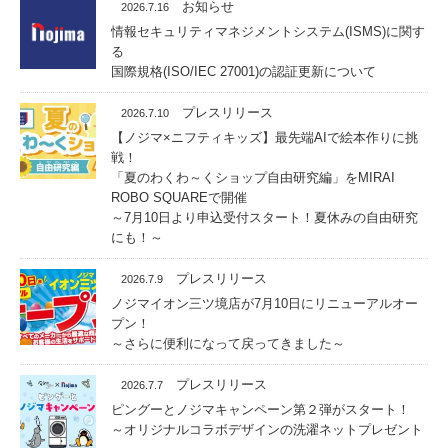
お知らせ
2026.7.16
情報セキュリティマネジメントシステム(ISMS)に関す
る
国際規格(ISO/IEC 27001)の認証更新について
プレスリリース
2026.7.10
【ノジマ×ニフティキッズ】最先端AIで絵本作りに挑
戦！
「夏のわくわ～くショップ自由研究編」をMIRAI
ROBO SQUAREで開催
～7月10日より申込受付スタート！夏休みの自由研究
にも！～
プレスリリース
2026.7.9
ノジマイオン三ツ境店が7月10日にリニューアルオー
プン！
～さらに便利になって戻ってきました～
プレスリリース
2026.7.7
ピングーとノジマキャンペーン第２弾がスタート！
～オリジナルコラボデザインの洗濯ネットプレゼント