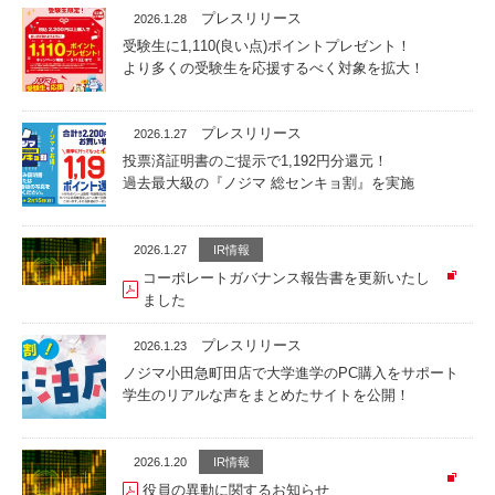
プレスリリース
2026.1.28
受験生に1,110(良い点)ポイントプレゼント！
より多くの受験生を応援するべく対象を拡大！
プレスリリース
2026.1.27
投票済証明書のご提示で1,192円分還元！
過去最大級の『ノジマ 総センキョ割』を実施
2026.1.27
IR情報
コーポレートガバナンス報告書を更新いたし
ました
プレスリリース
2026.1.23
ノジマ小田急町田店で大学進学のPC購入をサポート
学生のリアルな声をまとめたサイトを公開！
2026.1.20
IR情報
役員の異動に関するお知らせ