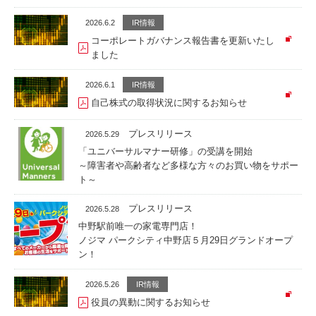
2026.6.2
IR情報
コーポレートガバナンス報告書を更新いたし
ました
2026.6.1
IR情報
自己株式の取得状況に関するお知らせ
プレスリリース
2026.5.29
「ユニバーサルマナー研修」の受講を開始
～障害者や高齢者など多様な方々のお買い物をサポー
ト～
プレスリリース
2026.5.28
中野駅前唯一の家電専門店！
ノジマ パークシティ中野店５月29日グランドオープ
ン！
2026.5.26
IR情報
役員の異動に関するお知らせ