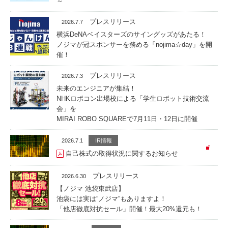
～
プレスリリース
2026.7.7
横浜DeNAベイスターズのサイングッズがあたる！
ノジマが冠スポンサーを務める「nojima☆day」を開
催！
プレスリリース
2026.7.3
未来のエンジニアが集結！
NHKロボコン出場校による「学生ロボット技術交流
会」を
MIRAI ROBO SQUAREで7月11日・12日に開催
2026.7.1
IR情報
自己株式の取得状況に関するお知らせ
プレスリリース
2026.6.30
【ノジマ 池袋東武店】
池袋には実は”ノジマ”もありますよ！
「他店徹底対抗セール」開催！最大20%還元も！