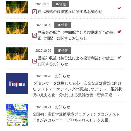
2020.11.2
IR情報
自己株式の取得状況に関するお知らせ
2020.10.29
IR情報
剰余金の配当（中間配当）及び期末配当の修
正（増配）に関するお知らせ
2020.10.29
IR情報
営業外収益（持分法による投資利益）の計上
に関するお知らせ
お知らせ
2020.10.28
IoTセンサーを活用した安心・安全な店舗運営に向け
た テストマーケティングの実施について ～ 混雑状
況の見える化・分析による混雑改善・密集回避 ～
お知らせ
2020.10.21
全国初！産官学連携環境プログラミングコンテスト
「さがみはらエコ・プロちゃれんじ」を支援