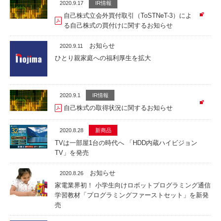
2020.9.17
IR情報
自己株式立会外買付取引（ToSTNeT-3）によ
る自己株式の買付けに関するお知らせ
お知らせ
2020.9.11
ひとり親家庭への福利厚生を拡大
2020.9.1
IR情報
自己株式の取得状況に関するお知らせ
2020.8.28
新商品
TVは一部屋1台の時代へ 「HDD内蔵ハイビジョン
TV」を発売
お知らせ
2020.8.26
家電業界初！ 小学生向けロボットプログラミング通信
学習教材「プログラミングファーストセット」を新発
売