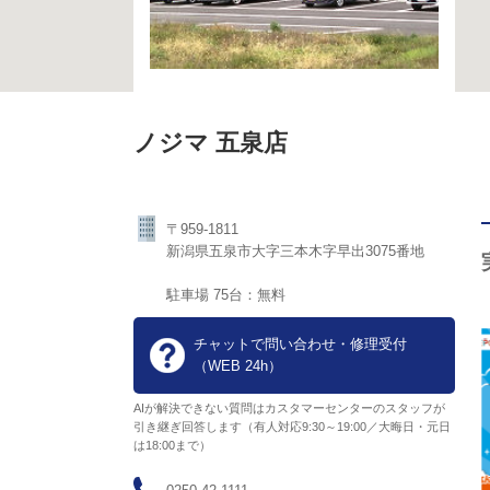
ノジマ 五泉店
〒959-1811
新潟県五泉市大字三本木字早出3075番地
駐車場 75台：無料
チャットで問い合わせ・修理受付
（WEB 24h）
AIが解決できない質問はカスタマーセンターのスタッフが
引き継ぎ回答します（有人対応9:30～19:00／大晦日・元日
は18:00まで）