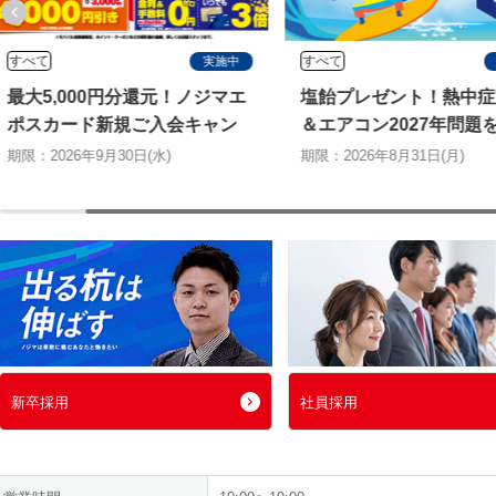
すべて
すべて
実施中
最大5,000円分還元！ノジマエ
塩飴プレゼント！熱中症
ポスカード新規ご入会キャン
＆エアコン2027年問題
ペーン
切る特別キャンペーン
期限：2026年9月30日(水)
期限：2026年8月31日(月)
新卒採用
社員採用