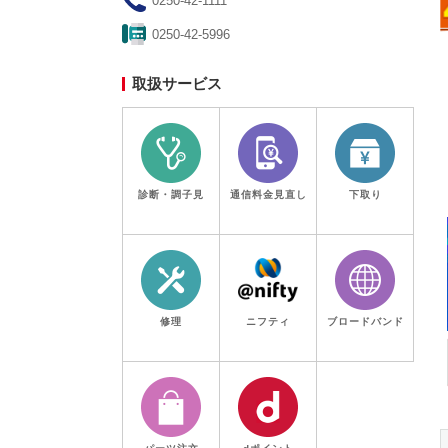
0250-42-1111
0250-42-5996
千葉県
埼玉県
...
実施中
取扱サービス
ノジマのチラシ
期限：2026年8月7日(金)
診断・調子見
通信料金見直し
下取り
修理
ニフティ
ブロードバンド