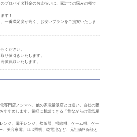
トのプロバイダ料金のお支払いは、家計での悩みの種で
します！
え、一番満足度が高く、お安いプランをご提案いたしま
持ちください。
下取り値引きいたします。
。高値買取いたします。
の家電専門店ノジマへ。他の家電量販店とは違い、自社の販
おすすめします。気軽に相談できる「昔ながらの電気屋
レンジ、電子レンジ、炊飯器、掃除機、ゲーム機、ゲー
リンター、美容家電、LED照明、乾電池など、元祖価格保証と