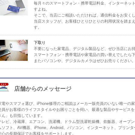
毎月々のスマートフォン・携帯電話料金、インターネッ
すよね。
そこで、当店にご相談いただければ、通信料金をお安く
当店スタッフが、お客様ひとりひとりの利用状況を踏ま
す。
下取り
不要になった家電品、デジタル製品など、ぜひ当店にお
スマートフォン・携帯電話や家電品の買い替えでしたら
またパソコンや、デジタルカメラはぜひお売りください
店舗からのメッセージ
家電やスマフォ選び、iPhone修理のご相談はメーカー販売員のいない唯一
売員がお客様のライフスタイルやお困りごとを伺い、最適な製品やサービスを
さん」も目指しています。
テレビ、冷蔵庫、エアコン、洗濯機、ドラム型洗濯乾燥機、炊飯器、オーブン
ムソフト、AV機器、iPhone、Android、パソコン、インターネット、プ
安心の長期保証でお客様をサポートします。