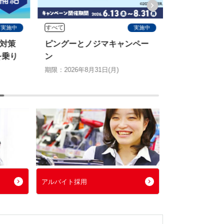
すべて
すべて
実施中
実施中
対策
ピングーとノジマキャンペー
ノジマ67周
を乗り
ン
なし！dポイン
が当たるキ
期限：2026年8月31日(月)
期限：2026年8月
アルバイト採用