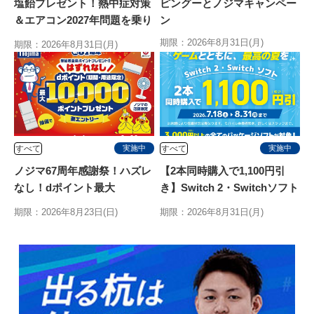
塩飴プレゼント！熱中症対策
ピングーとノジマキャンペー
＆エアコン2027年問題を乗り
ン
切る特別キャンペーン
期限：2026年8月31日(月)
期限：2026年8月31日(月)
すべて
すべて
実施中
実施中
ノジマ67周年感謝祭！ハズレ
【2本同時購入で1,100円引
なし！dポイント最大
き】Switch 2・Switchソフト
10,000ptが当たるキャンペ
2本同時
期限：2026年8月23日(日)
期限：2026年8月31日(月)