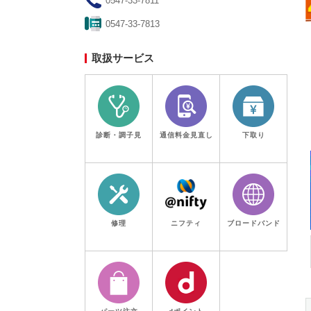
0547-33-7811
0547-33-7813
千葉県
埼玉県
...
実施中
取扱サービス
ノジマのチラシ
期限：2026年8月7日(金)
診断・調子見
通信料金見直し
下取り
修理
ニフティ
ブロードバンド