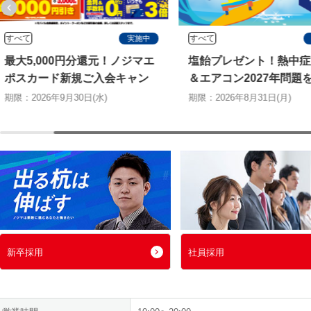
すべて
すべて
実施中
最大5,000円分還元！ノジマエ
塩飴プレゼント！熱中症
ポスカード新規ご入会キャン
＆エアコン2027年問題
ペーン
切る特別キャンペーン
期限：2026年9月30日(水)
期限：2026年8月31日(月)
新卒採用
社員採用