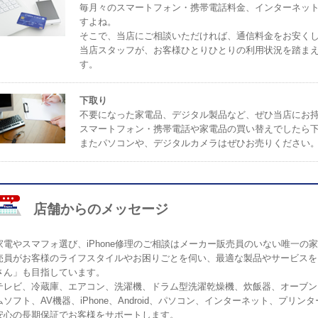
毎月々のスマートフォン・携帯電話料金、インターネッ
すよね。
そこで、当店にご相談いただければ、通信料金をお安く
当店スタッフが、お客様ひとりひとりの利用状況を踏ま
す。
下取り
不要になった家電品、デジタル製品など、ぜひ当店にお
スマートフォン・携帯電話や家電品の買い替えでしたら
またパソコンや、デジタルカメラはぜひお売りください
店舗からのメッセージ
家電やスマフォ選び、iPhone修理のご相談はメーカー販売員のいない唯一
売員がお客様のライフスタイルやお困りごとを伺い、最適な製品やサービスを
さん」も目指しています。
テレビ、冷蔵庫、エアコン、洗濯機、ドラム型洗濯乾燥機、炊飯器、オーブン
ムソフト、AV機器、iPhone、Android、パソコン、インターネット、プ
安心の長期保証でお客様をサポートします。