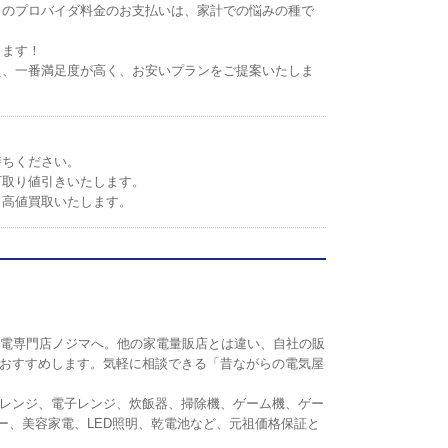
トのプロバイダ料金のお支払いは、家計での悩みの種で
します！
え、一番満足度が高く、お安いプランをご提案いたしま
持ちください。
下取り値引きいたします。
。高値買取いたします。
の家電専門店ノジマへ。他の家電量販店とは違い、自社の販
おすすめします。気軽に相談できる「昔ながらの電気屋
レンジ、電子レンジ、炊飯器、掃除機、ゲーム機、ゲー
リンター、美容家電、LED照明、乾電池など、元祖価格保証と