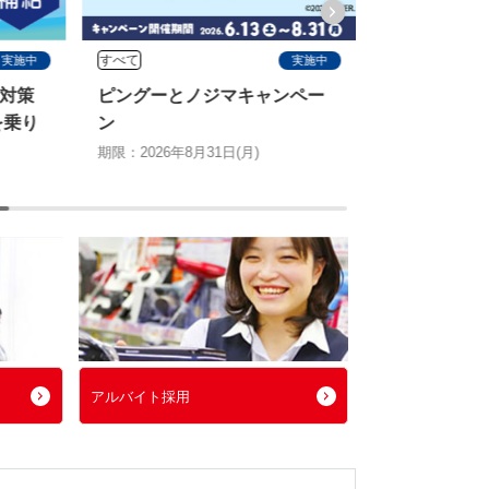
すべて
すべて
実施中
実施中
対策
ピングーとノジマキャンペー
ノジマ67周
を乗り
ン
なし！dポイン
が当たるキ
期限：2026年8月31日(月)
期限：2026年8月
アルバイト採用