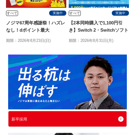
すべて
すべて
実施中
実施中
ノジマ67周年感謝祭！ハズレ
【2本同時購入で1,100円引
なし！dポイント最大
き】Switch 2・Switchソフト
10,000ptが当たるキャンペ
2本同時
期限：2026年8月23日(日)
期限：2026年8月31日(月)
新卒採用