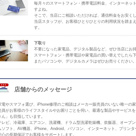
毎月々のスマートフォン・携帯電話料金、インターネッ
すよね。
そこで、当店にご相談いただければ、通信料金をお安く
当店スタッフが、お客様ひとりひとりの利用状況を踏ま
す。
下取り
不要になった家電品、デジタル製品など、ぜひ当店にお
スマートフォン・携帯電話や家電品の買い替えでしたら
またパソコンや、デジタルカメラはぜひお売りください
店舗からのメッセージ
家電やスマフォ選び、iPhone修理のご相談はメーカー販売員のいない唯一
売員がお客様のライフスタイルやお困りごとを伺い、最適な製品やサービスを
さん」も目指しています。
テレビ、冷蔵庫、エアコン、洗濯機、ドラム型洗濯乾燥機、炊飯器、オーブン
ムソフト、AV機器、iPhone、Android、パソコン、インターネット、プ
安心の長期保証でお客様をサポートします。