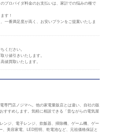
トのプロバイダ料金のお支払いは、家計での悩みの種で
します！
え、一番満足度が高く、お安いプランをご提案いたしま
持ちください。
下取り値引きいたします。
。高値買取いたします。
の家電専門店ノジマへ。他の家電量販店とは違い、自社の販
おすすめします。気軽に相談できる「昔ながらの電気屋
レンジ、電子レンジ、炊飯器、掃除機、ゲーム機、ゲー
リンター、美容家電、LED照明、乾電池など、元祖価格保証と