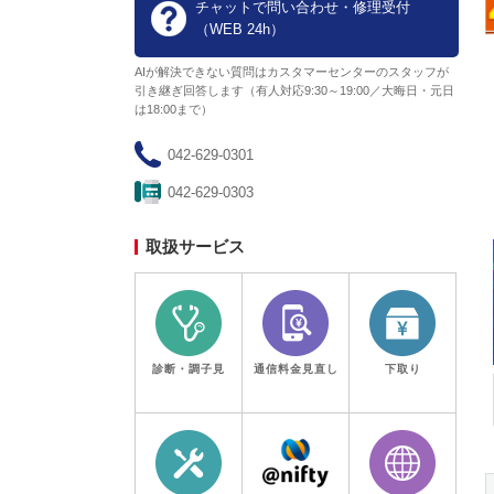
チャットで問い合わせ・修理受付
（WEB 24h）
東京都
実施中
AIが解決できない質問はカスタマーセンターのスタッフが
引き継ぎ回答します（有人対応9:30～19:00／大晦日・元日
【東京都民限定】最大8万円割
は18:00まで）
引！東京ゼロエミポイントは
ノジマ！エアコン拡充開始！
042-629-0301
期限：2027年3月31日(水)
042-629-0303
取扱サービス
診断・調子見
通信料金見直し
下取り