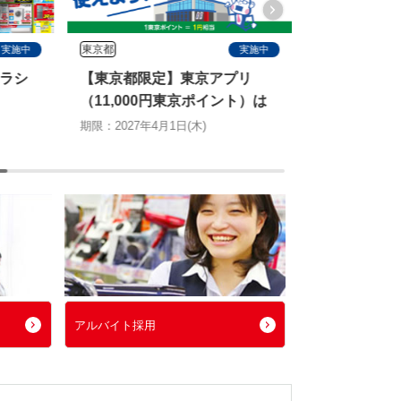
東京都
すべて
実施中
実施中
ラシ
【東京都限定】東京アプリ
塩飴プレゼ
（11,000円東京ポイント）は
＆エアコン2
ノジマで使えます
切る特別キ
期限：2027年4月1日(木)
期限：2026年8月
アルバイト採用