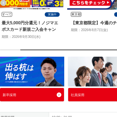
すべて
東京都
実施中
最大5,000円分還元！ノジマエ
【東京都限定】今週のチ
ポスカード新規ご入会キャン
期限：2026年8月7日(金)
ペーン
期限：2026年9月30日(水)
新卒採用
社員採用