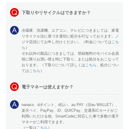
下取りやリサイクルはできますか？
冷蔵庫、洗濯機、エアコン、テレビにつきましては、家電
リサイクル法に基づき適切に処分を行なっております。ノ
ジマ店頭にてお申し付けください。（料金については
こち
ら
）
それ以外の製品につきましては、登録無料のモバイル会員
様に限りお買い替え時に下取り、または処分をおこなって
おります。（下取りについて詳しくは
こちら
、処分につい
ては
こちら
）
電子マネーは使えますか？
nanaco、dポイント、d払い、au PAY（旧au WALLET）、
楽天ペイ、PayPay、iD、QUICPay、交通系ICカードがご
利用いただける他、SmartCodeに対応した事で多数の電子
マネーがご利用できます。
（一覧は
こちら
）