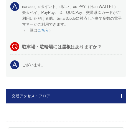
nanaco、dポイント、d払い、au PAY（旧au WALLET）、
楽天ペイ、PayPay、iD、QUICPay、交通系ICカードがご
利用いただける他、SmartCodeに対応した事で多数の電子
マネーがご利用できます。
（一覧は
こちら
）
駐車場・駐輪場には屋根はありますか？
ございます。
交通アクセス・フロア