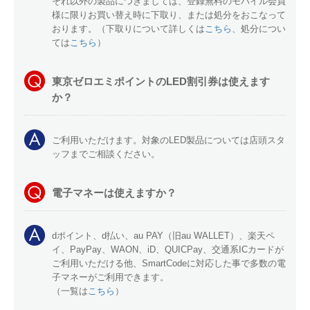
それ以外の製品につきましては、登録無料のモバイル会員
様に限りお買い替え時に下取り、または処分をおこなって
おります。（下取りについて詳しくは
こちら
、処分につい
ては
こちら
）
東京ゼロエミポイントのLED割引券は使えます
か？
ご利用いただけます。対象のLED製品については店頭スタ
ッフまでご相談ください。
電子マネーは使えますか？
dポイント、d払い、au PAY（旧au WALLET）、楽天ペ
イ、PayPay、WAON、iD、QUICPay、交通系ICカードが
ご利用いただける他、SmartCodeに対応した事で多数の電
子マネーがご利用できます。
（一覧は
こちら
）