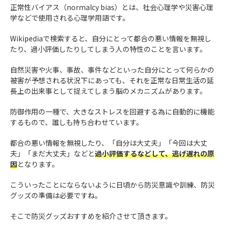
正常性バイアス（normalcy bias）とは、社会心理学や災害心理
学などで使用される心理学用語です。
Wikipediaで検索すると、自分にとって都合の悪い情報を無視し
たり、過小評価したりしてしまう人の特性のことを言います。
自然災害や火事、事故、事件などといった自分にとって何らかの
被害が予想される状況下にあっても、それを正常な日常生活の延
長上の出来事として捉えてしまう脳のメカニズムがあります。
防御作用の一種で、大きなストレスを回避する為に自動的に機能
するもので、誰しも持ち合わせています。
都合の悪い情報を無視したり、「自分は大丈夫」「今回は大丈
夫」「まだ大丈夫」などと
過小評価するなどして、逃げ遅れの原
因
となります。
こういったことにならないように日頃から防災意識や訓練、防災
グッズの準備は必要ですね。
そこで防災グッズおすすめを紹介させて頂きます。