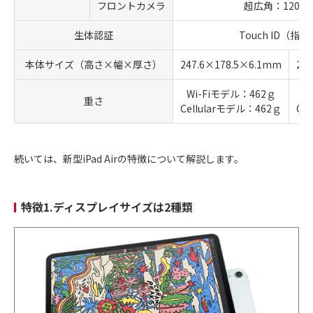
フロントカメラ
超広角：1200
生体認証
Touch ID（指
本体サイズ（高さ×幅×厚さ）
247.6×178.5×6.1mm
28
Wi-Fiモデル：462ｇ
W
重さ
Cellularモデル：462ｇ
Ce
続いては、新型iPad Airの特徴について解説します。
特徴1.ディスプレイサイズは2種類