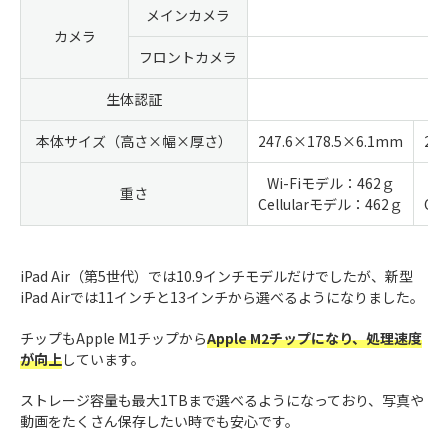
メインカメラ
カメラ
フロントカメラ
超
生体認証
本体サイズ（高さ×幅×厚さ）
247.6×178.5×6.1mm
28
Wi-Fiモデル：462ｇ
W
重さ
Cellularモデル：462ｇ
Ce
iPad Air（第5世代）では10.9インチモデルだけでしたが、新型
iPad Airでは11インチと13インチから選べるようになりました。
チップもApple M1チップから
Apple M2チップになり、処理速度
が向上
しています。
ストレージ容量も最大1TBまで選べるようになっており、写真や
動画をたくさん保存したい時でも安心です。