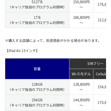
512TB
150,800円
176,80
（キャリア独自のプログラム利用時）
～
1TB
186,800円
212,80
（キャリア独自のプログラム利用時）
～
※購入する店舗によって、別途頭金がかかる場合があります。
【iPad Air 13インチ】
SIMフリー
容量
Wi-Fiモデル
Cellula
128GB
128,800円
154,80
（キャリア独自のプログラム利用時）
～
256GB
144,800円
170,80
（キャリア独自のプログラム利用時）
～