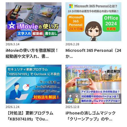
2026.3.14
2026.2.28
iMovieの使い方を徹底解説！
Microsoft 365 Personal（24
縦動画や文字入れ、書...
か...
2026.1.24
2025.12.8
【対処法】更新プログラム
iPhoneの消しゴムマジック
「KB5074109」でOu...
「クリーンアップ」のや...