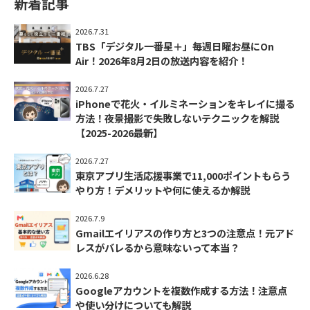
新着記事
2026.7.31
TBS「デジタル一番星＋」毎週日曜お昼にOn
Air！2026年8月2日の放送内容を紹介！
2026.7.27
iPhoneで花火・イルミネーションをキレイに撮る
方法！夜景撮影で失敗しないテクニックを解説
【2025-2026最新】
2026.7.27
東京アプリ生活応援事業で11,000ポイントもらう
やり方！デメリットや何に使えるか解説
2026.7.9
Gmailエイリアスの作り方と3つの注意点！元アド
レスがバレるから意味ないって本当？
2026.6.28
Googleアカウントを複数作成する方法！注意点
や使い分けについても解説