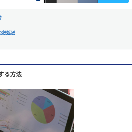
法
の対処法
にする方法