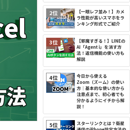
【一眼レフ並み！】カメ
2位
ラ性能が高いスマホをラ
ンキング形式でご紹介
【邪魔すぎる！】LINEの
3位
AI「Agent i」を消す方
法！返信機能の使い方も
解説
今日から使える
4位
Zoom（ズーム）の使い
方｜基本的な使い方から
注意点まで、初心者でも
分かるようにイチから解
説！
スターリンクとは？衛星
5位
通信のiPhone設定方法や